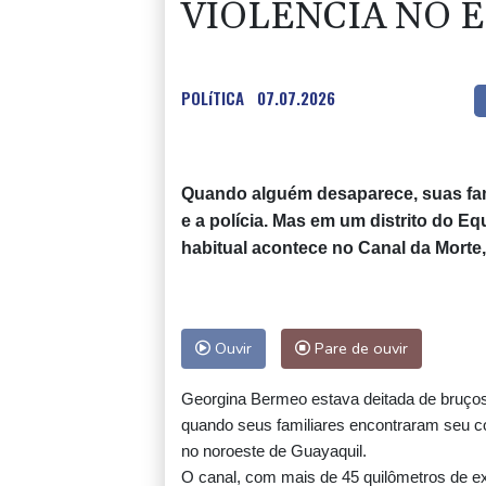
helicóptero no Rio (imprensa)
VIOLÊNCIA NO 
Espanha inicia controle
POLíTICA
07.07.2026
na fronteira com Itália
após crise migratória
Após renovar com Real Madrid, Vini joga 
Quando alguém desaparece, suas famí
braçadeira de capitão na vitória sobre o
e a polícia. Mas em um distrito do E
Ferencvaros
habitual acontece no Canal da Morte
Simeone reafirma que decisão sobre Julián 
já foi tomada
Ouvir
Pare de ouvir
Georgina Bermeo estava deitada de bruços
Bulgária convoca embaixador da Ucrânia 
quando seus familiares encontraram seu c
explosão de drone
no noroeste de Guayaquil.
O canal, com mais de 45 quilômetros de e