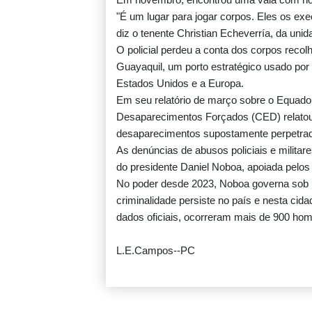
"É um lugar para jogar corpos. Eles os exe
diz o tenente Christian Echeverría, da unida
O policial perdeu a conta dos corpos recol
Pai de Lionel Messi morre aos 68 anos
Guayaquil, um porto estratégico usado por
Estados Unidos e a Europa.
Em seu relatório de março sobre o Equad
Desaparecimentos Forçados (CED) relatou
Emirados Árabes afirmam que Irã atacou pet
desaparecimentos supostamente perpetrad
no Estreito de Ormuz
As denúncias de abusos policiais e milita
do presidente Daniel Noboa, apoiada pelos
No poder desde 2023, Noboa governa sob
Ex-advogado de Trump é confirmado com
criminalidade persiste no país e nesta cid
procurador-geral dos EUA
dados oficiais, ocorreram mais de 900 homi
L.E.Campos--PC
Ex-premiê candidato à presidência da Fran
denuncia suspeita de interferência russa