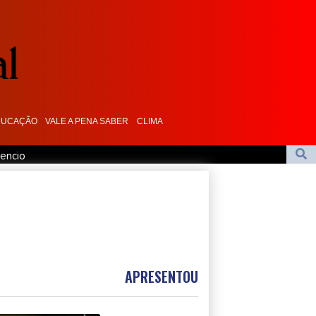
DUCAÇÃO
VALE A PENA SABER
CLIMA
cencio
de helicóptero no Rio de Janeiro
nal WTA 1000 de Toronto
pós crise migratória
isão sobre Julián Álvarez já foi tomada
APRESENTOU