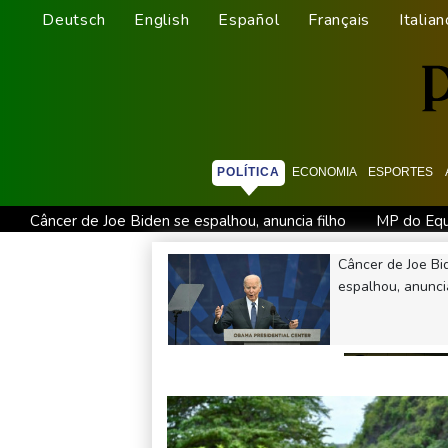
Deutsch
English
Español
Français
Italian
POLÍTICA
ECONOMIA
ESPORTES
Câncer de Joe Biden se espalhou, anuncia filho
MP do Equa
Fifa contra-ataca e denuncia 'um esforço orquestrado para mi
Câncer de Joe Bi
Atentados marcam primeiro dia do novo governo na Colômbi
espalhou, anuncia
Turistas da Colômbia morrem em acidente de helicóptero no 
Após renovar com Real Madrid, Vini joga com braçadeira de c
MP do Equador acusa
sete supostos
idealizadores do
assassinato de