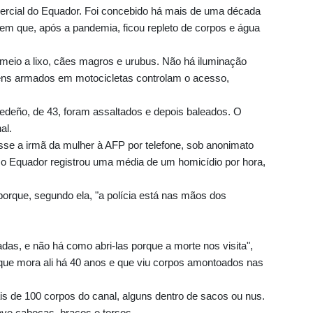
comercial do Equador. Foi concebido há mais de uma década
zem que, após a pandemia, ficou repleto de corpos e água
meio a lixo, cães magros e urubus. Não há iluminação
ns armados em motocicletas controlam o acesso,
e Thiago
edeño, de 43, foram assaltados e depois baleados. O
al.
se a irmã da mulher à AFP por telefone, sob anonimato
tália
o Equador registrou uma média de um homicídio por hora,
porque, segundo ela, "a polícia está nas mãos dos
na com
s, e não há como abri-las porque a morte nos visita",
 que mora ali há 40 anos e que viu corpos amontoados nas
om
s de 100 corpos do canal, alguns dentro de sacos ou nus.
e cabeças, braços e torsos.