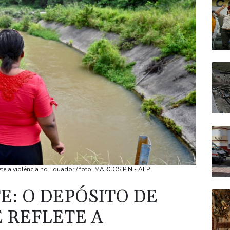
de
am
ovo
mbia
às
ete a violência no Equador / foto: MARCOS PIN - AFP
E: O DEPÓSITO DE
 REFLETE A
 de