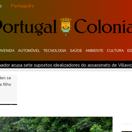
o
Português
AVENIDA
AUTOMÓVEL
TECNOLOGIA
SAÚDE
AMBIENTE
CULTURA
E
dor acusa sete supostos idealizadores do assassinato de Villavi
nar seu presidente'
Turistas da Colômbia morrem em acidente 
den se
a
Swiatek vence Kostyuk de virada e avança às quartas de fi
 filho
Rio (imprensa)
Espanha inicia controle na fronteira com Itália a
apitão na vitória sobre o Ferencvaros
Simeone reafirma que dec