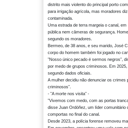
distrito mais violento do principal porto 
O adeus ao voluntário
para irrigação agrícola, mas moradores di
que dedicou sua vida a
contaminada.
recuperar corpos na
Uma estrada de terra margeia o canal, em 
guerra na Ucrânia
pública nem câmeras de segurança. Home
Atlético de Madrid acerta transferência d
segundo os moradores.
Almada para o River Plate
Bermeo, de 38 anos, e seu marido, José C
corpo do homem também foi jogado no can
"Nosso único pecado é sermos negros", dis
Espanha inicia controles fronteiriços com a I
por medo de grupos criminosos. Em 2025, 
após crise migratória
segundo dados oficiais.
A mulher decidiu não denunciar os crimes 
criminosos".
Bruno Guimarães deixa Newcastle e assi
- "A morte nos visita" -
Arsenal
"Vivemos com medo, com as portas trancada
disse Juan Ordóñez, um líder comunitário
comportas no final do canal.
Hamas diz que segue disposto a avançar c
Desde 2023, a polícia forense removeu mai
plano de paz para Gaza
Em novembro, encontrou uma vala com nov