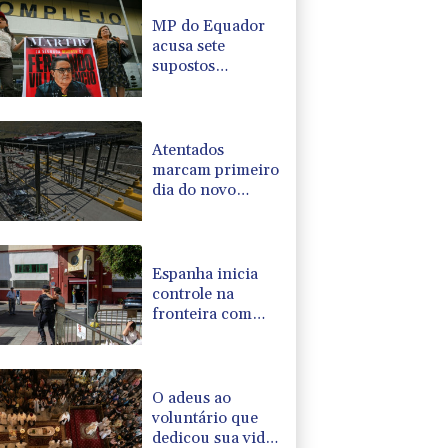
MP do Equador
acusa sete
supostos
idealizadores do
assassinato de
Villavicencio
Atentados
marcam primeiro
dia do novo
governo na
Colômbia
Espanha inicia
controle na
fronteira com
Itália após crise
migratória
O adeus ao
voluntário que
dedicou sua vida