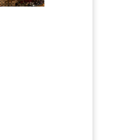
a recuperar
corpos na guerra
na Ucrânia