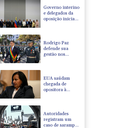
Governo interino
e delegados da
oposição iniciam
diálogo na
Venezuela
Rodrigo Paz
defende sua
gestão nos
primeiros nove
meses à frente da
Bolívia
EUA saúdam
chegada de
opositora à
Venezuela para
iniciar diálogo
Autoridades
registram um
caso de sarampo