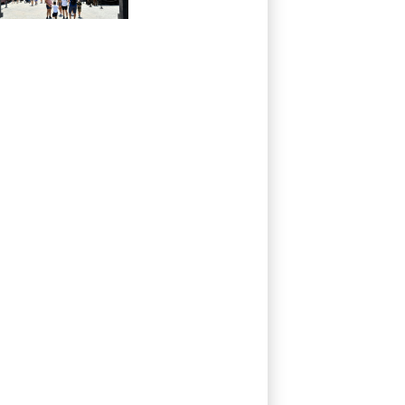
em parque da
Universal Studios
na Califórnia