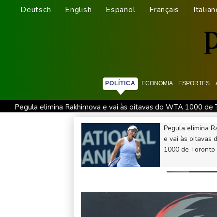
Deutsch
English
Español
Français
Italian
POLÍTICA
ECONOMIA
ESPORTES
Pegula elimina Rakhimova e vai às oitavas do WTA 1000 de 
PSG anuncia contratação do meia-atacante Maghnes Akliouc
Pegula elimina 
Ex-Inter, Enner Valencia é anunciado pelo Boca Juniors
EU
e vai às oitavas
1000 de Toronto
França anuncia caso de hantavírus da cepa Andes em turista 
Autoridades registram um caso de sarampo em parque da Univ
Governo interino e
delegados da oposição
iniciam diálogo na
Venezuela