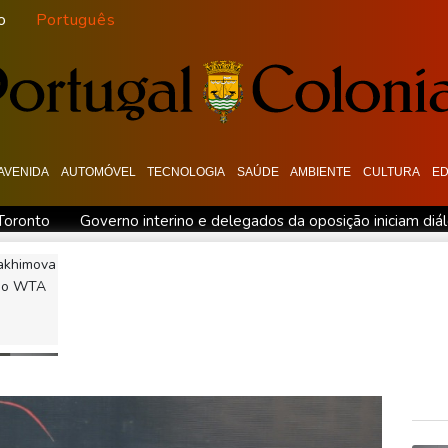
o
Português
AVENIDA
AUTOMÓVEL
TECNOLOGIA
SAÚDE
AMBIENTE
CULTURA
E
Toronto
Governo interino e delegados da oposição iniciam di
he
Ônibus-bomba deixa dois mortos na Síria
Rodrigo Paz d
Rakhimova
A saúdam chegada de opositora à Venezuela para iniciar diálogo
 do WTA
franco-argentino
Rodri dá sinal verde ao Barcelona para negoc
ersal Studios na Califórnia