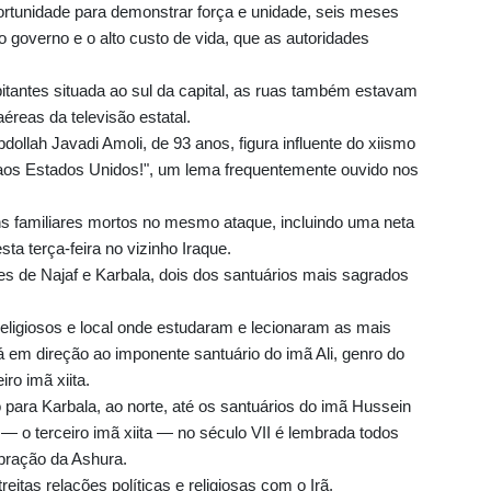
ortunidade para demonstrar força e unidade, seis meses
o governo e o alto custo de vida, que as autoridades
tantes situada ao sul da capital, as ruas também estavam
reas da televisão estatal.
ebol
dollah Javadi Amoli, de 93 anos, figura influente do xiismo
aos Estados Unidos!", um lema frequentemente ouvido nos
ns familiares mortos no mesmo ataque, incluindo uma neta
Armadas
a terça-feira no vizinho Iraque.
es de Najaf e Karbala, dois dos santuários mais sagrados
religiosos e local onde estudaram e lecionaram as mais
 de
irá em direção ao imponente santuário do imã Ali, genro do
l de
iro imã xiita.
 para Karbala, ao norte, até os santuários do imã Hussein
— o terceiro imã xiita — no século VII é lembrada todos
es
ebração da Ashura.
itas relações políticas e religiosas com o Irã,