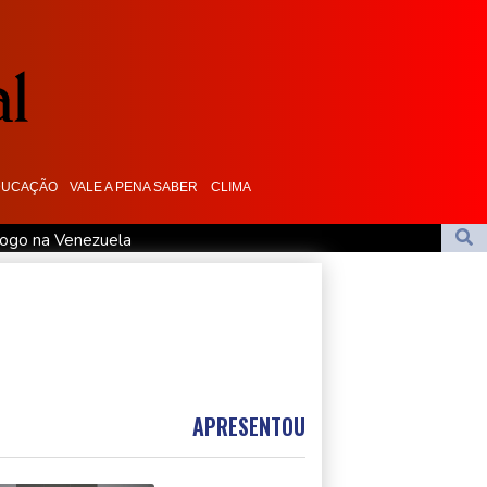
DUCAÇÃO
VALE A PENA SABER
CLIMA
álogo na Venezuela
efende sua gestão nos primeiros nove meses à frente da Bolívia
iar com o Manchester City
APRESENTOU