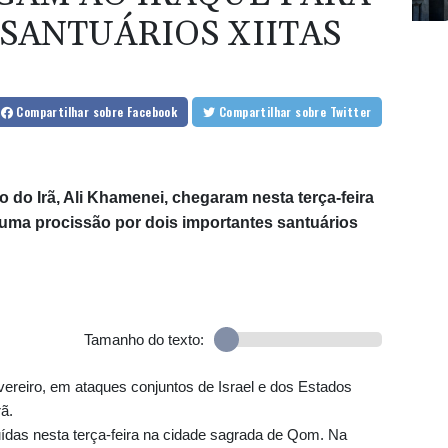
go
SANTUÁRIOS XIITAS
a Andes
Compartilhar
sobre Facebook
Compartilhar
sobre Twitter
gociar
o do Irã, Ali Khamenei, chegaram nesta terça-feira
ra uma procissão por dois importantes santuários
Tamanho do texto:
 abusos
vereiro, em ataques conjuntos de Israel e dos Estados
rã.
uídas nesta terça-feira na cidade sagrada de Qom. Na