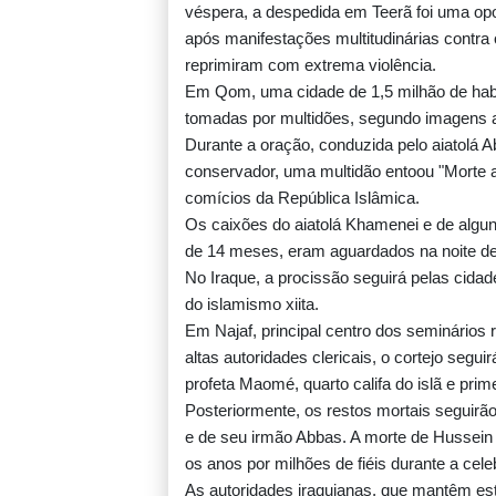
Vini Jr. renova com o Real Madrid até 2032
véspera, a despedida em Teerã foi uma op
após manifestações multitudinárias contra 
reprimiram com extrema violência.
Em Qom, uma cidade de 1,5 milhão de habi
tomadas por multidões, segundo imagens aé
Infantino sob pressão da Uefa e da Conm
Durante a oração, conduzida pelo aiatolá Ab
conservador, uma multidão entoou "Morte 
comícios da República Islâmica.
Os caixões do aiatolá Khamenei e de algu
EUA sanciona ministro cubano das Forças 
de 14 meses, eram aguardados na noite dest
e cúpula da indústria militar
No Iraque, a procissão seguirá pelas cidad
do islamismo xiita.
Em Najaf, principal centro dos seminários 
O papel da desinformação na última onda
altas autoridades clericais, o cortejo segu
migrantes que chegou ao enclave espanho
profeta Maomé, quarto califa do islã e prime
Ceuta
Posteriormente, os restos mortais seguirão
e de seu irmão Abbas. A morte de Hussein 
Conmebol expressa 'preocupação com açõ
os anos por milhões de fiéis durante a cel
unilaterais' da Fifa
As autoridades iraquianas, que mantêm estre