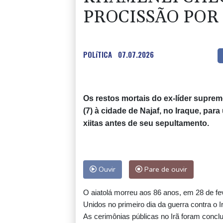
para iniciar diálo
PROCISSÃO POR 
França anuncia caso de hantavírus da cep
em turista franco-argentino
POLíTICA
07.07.2026
Rodri dá sinal verde ao Barcelona para ne
com o Manchester City
Os restos mortais do ex-líder suprem
(7) à cidade de Najaf, no Iraque, pa
xiitas antes de seu sepultamento.
Autoridades registram um
caso de sarampo em
parque da Universal
Studios na Califórnia
Ouvir
Pare de ouvir
Crianças migrantes correm risco de sofrer
nas ruas de Ceuta, alertam ONGs
O aiatolá morreu aos 86 anos, em 28 de fe
Unidos no primeiro dia da guerra contra o I
As cerimônias públicas no Irã foram concl