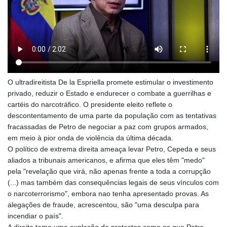
O ultradireitista De la Espriella promete estimular o investimento
privado, reduzir o Estado e endurecer o combate a guerrilhas e
cartéis do narcotráfico. O presidente eleito reflete o
descontentamento de uma parte da população com as tentativas
fracassadas de Petro de negociar a paz com grupos armados,
em meio à pior onda de violência da última década.
O político de extrema direita ameaça levar Petro, Cepeda e seus
aliados a tribunais americanos, e afirma que eles têm "medo"
pela "revelação que virá, não apenas frente a toda a corrupção
(...) mas também das consequências legais de seus vínculos com
o narcoterrorismo", embora nao tenha apresentado provas. As
alegações de fraude, acrescentou, são "uma desculpa para
incendiar o país".
A direita teme uma explosão de protestos como os que Petro