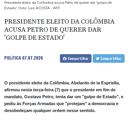
migratória
Presidente eleito da Colômbia acusa Petro de querer dar 'golpe de
Estado' / foto: Luis ACOSTA - AFP
De la Espriella chega ao poder na Colômbia com apoio de Trump
na guerra contra o tráfico
PRESIDENTE ELEITO DA COLÔMBIA
Milhares marcham na Argentina no dia de São Caetano,
ACUSA PETRO DE QUERER DAR
padroeiro do pão e do trabalho
'GOLPE DE ESTADO'
Europa se prepara para queda de geração de energia durante
eclipse
POLíTICA
07.07.2026
Compartilhar
Compartilhar
O presidente eleito da Colômbia, Abelardo de la Espriella,
afirmou nesta terça-feira (7) que o presidente em fim de
mandato, Gustavo Petro, tenta dar um "golpe de Estado", e
pediu às Forças Armadas que "protejam" a democracia e
desobedeçam qualquer ordem nesse sentido.