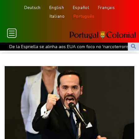
Deutsch
English
Español
Français
Italiano
Português
De la Espriella se alinha aos EUA com foco no 'narcoterrorismo'
Trump vai recorrer após Justiça bloquear obra de salão de baile
De la Espriella assume poder na Colômbia com foco no
'narcoterrorismo'
De la Espriella assume o poder na Colômbia com apoio de Trump
na guerra contra o tráfico
Laudo aponta que Brandon Clarke, jogador da NBA, teve morte
por overdose acidental
Ataques de rebeldes houthis deixam 10 mortos em região
petrolífera do Iêmen
Espanha impõe controles fronteiriços à Itália em meio a crise