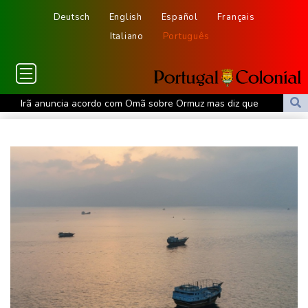
Deutsch
English
Español
Français
Italiano
Português
Irã anuncia acordo com Omã sobre Ormuz mas diz que
reabertura depende dos Estados Unidos
Trump nega escassez de munições e ameaça quem sugere o
contrário
Kast anuncia pacote de reformas legislativas contra o crimen
organizado no Chile
Alphabet reestrutura divisão de IA do Google
Ceuta alerta que situação dos menores migrantes é
'insustentável'
Alemanha alerta para ‘nova ameaça’ após incidente em
aeroporto-chave para envios à Ucrânia