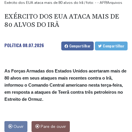
Mohamed Salah é recebido por multidão na Turquia e veste
Exército dos EUA ataca mais de 80 alvos do Irã / foto: - - AFP/Arquivos
camisa do Trabzonspor
EXÉRCITO DOS EUA ATACA MAIS DE
Fifa tenta superar crise com pedidos de desculpas e 'apoio total'
80 ALVOS DO IRÃ
a Infantino
Copom volta a reduzir Selic, a 14%, para conter a inflação
Favorito, Zverev perde em sua estreia contra Griekspoor no
POLíTICA
08.07.2026
Compartilhar
Compartilhar
Masters 1000 de Montreal
As Forças Armadas dos Estados Unidos acertaram mais de
80 alvos em seus ataques mais recentes contra o Irã,
informou o Comando Central americano nesta terça-feira,
em resposta a ataques de Teerã contra três petroleiros no
Estreito de Ormuz.
Ouvir
Pare de ouvir