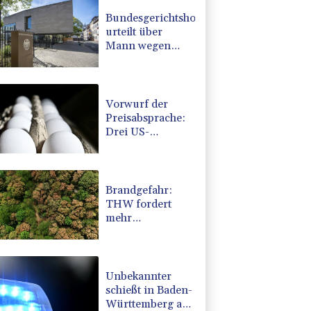
Bundesgerichtshof
urteilt über
Mann wegen
Kriegsverbrechen
in syrischem
Bürgerkrieg
Vorwurf der
Preisabsprache:
Drei US-
Produzenten
müssen 53
Millionen Eier
spenden
Brandgefahr:
THW fordert
mehr
Investitionen für
Bevölkerungsschutz
Unbekannter
schießt in Baden-
Württemberg auf