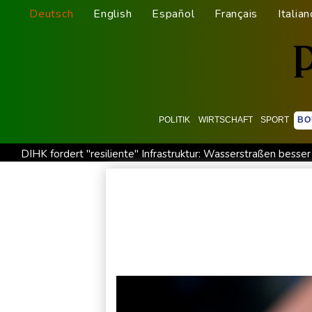
Deutsch
English
Español
Français
Italian
POLITIK
WIRTSCHAFT
SPORT
BO
DIHK fordert "resiliente" Infrastruktur: Wasserstraßen besse
Vier deutsche, neun neue: Teammanager-Rekorde in England
Niedrigwasser: Industrie- und Schifffahrtsverbände fordern ko
Bundesgerichtshof urteilt über Mann wegen Kriegsverbrechen
Vorwurf der Preisabsprache: Drei US-Produzenten müssen 53