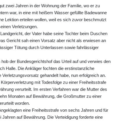
gut zwei Jahren in der Wohnung der Familie, wo er zu
chtern war, in eine mit heißem Wasser gefüllte Badewanne
 Lektion erteilen wollen, weil es sich zuvor beschmutzt
seinen Verletzungen.
s Landgericht, der Vater habe seine Tochter beim Duschen
s Gericht sah einen Vorsatz aber nicht als erwiesen an
lässiger Tötung durch Unterlassen sowie fahrlässiger
n hob der Bundesgerichtshof das Urteil auf und verwies den
h Halle. Die Ankläger fochten die erstinstanzliche
Verletzungsvorsatz gehandelt habe, nun erfolgreich an.
örperverletzung mit Todesfolge zu einer Freiheitsstrafe
rung verurteilt. Im ersten Verfahren war die Mutter des
 zehn Monaten auf Bewährung, die Großmutter zu einer
rurteilt worden.
Angeklagten eine Freiheitsstrafe von sechs Jahren und für
ei Jahren auf Bewährung. Die Verteidigung forderte eine