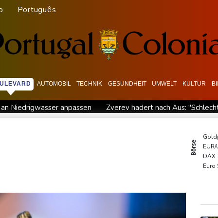
o
Português
ULEVARD
AUTOMOBIL
TECHNIK
GESUNDHEIT
UMWELT
KULTUR
B
r an Niedrigwasser anpassen
Zverev hadert nach Aus: "Schlecht
Trump-Hubschrauber über Washington womöglich Passagier
nkrete Schritte
Extremes Niedrigwasser: Verkehrsminister Bilg
Gold
Börse
EUR/
 in syrischem Bürgerkrieg
Urteil in Prozess um tödlichen Aut
DAX
 Millionen Eier spenden
Investoren-Affäre: Fifa-Spitze stellt s
Euro
MDA
TecD
SDA