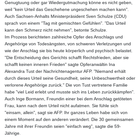
Genugtuung oder gar Wiedergutmachung könne es nicht geben,
weil "kein Urteil das Geschehene ungeschehen machen kann".
Auch Sachsen-Anhalts Ministerpräsident Sven Schulze (CDU)
sprach von einem "Tag mit gemischten Gefühlen". "Das Urteil
kann den Schmerz nicht nehmen", betonte Schulze.
Im Prozess berichteten zahlreiche Opfer des Anschlags und
Angehörige von Todesängsten, von schweren Verletzungen und
wie der Anschlag sie bis heute körperlich und psychisch belastet.
"Die Entscheidung des Gerichts schafft Rechtsfrieden, aber sie
schafft keinen inneren Frieden" sagte Opferanwältin Ina
Alexandra Tust der Nachrichtenagentur AFP. "Niemand erhält
durch dieses Urteil seine Gesundheit, seine Unbeschwertheit oder
verlorene Angehörige zurück." Die von Tust vertretene Familie
habe "viel Leid erlebt und musste sich ins Leben zurückkämpfen".
Auch Inge Bormann, Freundin einer bei dem Anschlag getöteten
Frau, kann nach dem Urteil nicht aufatmen. Sie fühle sich
"einsam, allein", sagt sie AFP. Ihr ganzes Leben habe sich von
einem Moment auf den anderen verändert. Die 30 gemeinsamen
Jahre mit ihrer Freundin seien "einfach weg", sagte die 59-
Jährige.