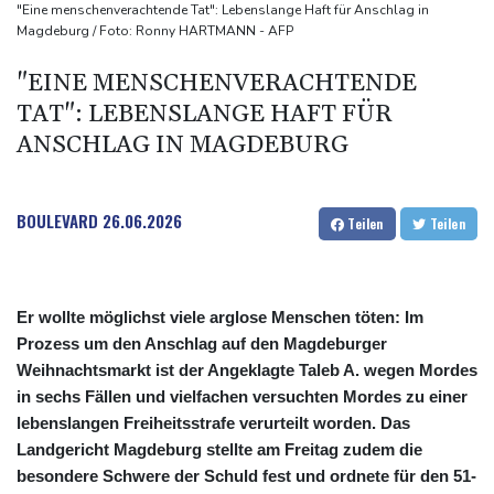
ausbauen
"Eine menschenverachtende Tat": Lebenslange Haft für Anschlag in
Magdeburg / Foto: Ronny HARTMANN - AFP
Iran bekräftigt harte Haltung in Streit um Straße von Hormus
Amtsantritt von Kolumbiens Staatschef De la Espriella von
"EINE MENSCHENVERACHTENDE
Gewalt überschattet
TAT": LEBENSLANGE HAFT FÜR
Basketball-WM: Geiselsöder macht gesamte Vorbereitung mit
ANSCHLAG IN MAGDEBURG
BOULEVARD
26.06.2026
Teilen
Teilen
Er wollte möglichst viele arglose Menschen töten: Im
Prozess um den Anschlag auf den Magdeburger
Weihnachtsmarkt ist der Angeklagte Taleb A. wegen Mordes
in sechs Fällen und vielfachen versuchten Mordes zu einer
lebenslangen Freiheitsstrafe verurteilt worden. Das
Landgericht Magdeburg stellte am Freitag zudem die
besondere Schwere der Schuld fest und ordnete für den 51-