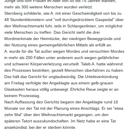
Junge und fünf Frauen im Alter von 45 bis 75 Jahren starben,
mehr als 300 weitere Menschen wurden verletzt.
Sternberg schilderte, wie A. mit einer Geschwindigkeit von bis zu
48 Stundenkilometern und "voll durchgedrücktem Gaspedal" über
den Weihnachtsmarkt fuhr, teils in Schlangenlinien, um möglichst
viele Menschen zu treffen. Das Gericht sieht die drei
Mordmerkmale der Heimtücke, der niedrigen Beweggründe und
der Nutzung eines gemeingefährlichen Mittels als erfüllt an.
A. wurde für die Tat außer wegen Mordes und versuchten Mordes
in mehr als 200 Fällen unter anderem auch wegen gefährlicher
und schwerer Körperverletzung verurteilt. Taleb A. hatte während
des Prozesses bestritten, gezielt Menschen überfahren zu haben.
Das hält das Gericht für unglaubwürdig. Die Urteilsverkündung
am Freitag verfolgte der Angeklagte aus einem gelb-grauen
Glaskasten heraus völlig unbewegt. Ehrliche Reue zeigte er an
keinem Prozesstag.
Nach Auffassung des Gerichts begann der Angeklagte rund 16
Monate vor der Tat mit der Planung eines Anschlags. Er sei "etwa
zehn Mal" über den Weihnachtsmarkt gegangen, um den
späteren Tatort auszukundschaften. Im Netz habe er eine Tat
angekündigt, bei der er sterben könnte.