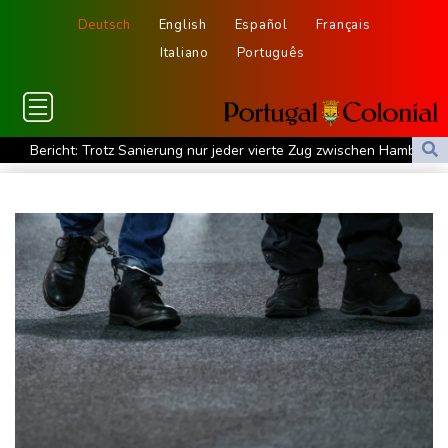
Deutsch
English
Español
Français
Italiano
Português
Bericht: Trotz Sanierung nur jeder vierte Zug zwischen Hamburg
und Berlin pünktlich
FC Bayern: Kompany setzt auf Musiala
Waldbrände in Kanada: Notstand in Provinz British Columbia
ausgerufen
Verdacht auf illegales Rennen: Zwei Tote nach Motorrad-Unfall
in Köln
Im EM-Becken: Berkhahn sieht "nicht viele Medaillenchancen"
Waldbrand in Kanada: Notstand in British Columbia ausgerufen -
20.000 Menschen evakuiert
Dobrindt will Forschung zur Drohensicherheit in Deutschland