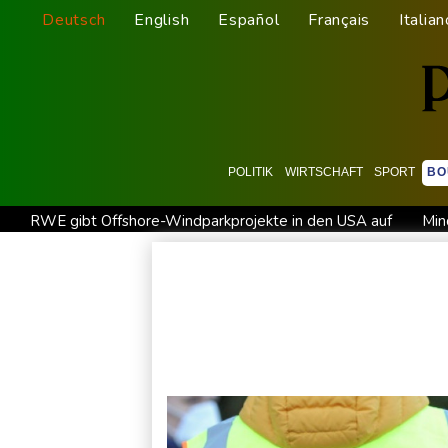
Deutsch
English
Español
Français
Italian
POLITIK
WIRTSCHAFT
SPORT
BO
RWE gibt Offshore-Windparkprojekte in den USA auf
Min
Niedrigwasser: Bilger für Aussetzung von Sonn- und Feiertag
US-Republikaner wollen früheren Corona-Berater Fauci vor Ge
Böden in Deutschland ähnlich trocken wie in Dürrejahren 20
Nach Ausweisung von Journalistin: Russland wirft Frankreich "