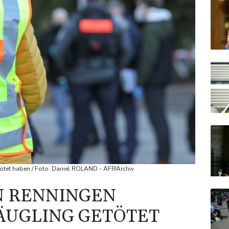
ötet haben / Foto: Daniel ROLAND - AFP/Archiv
N RENNINGEN
ÄUGLING GETÖTET