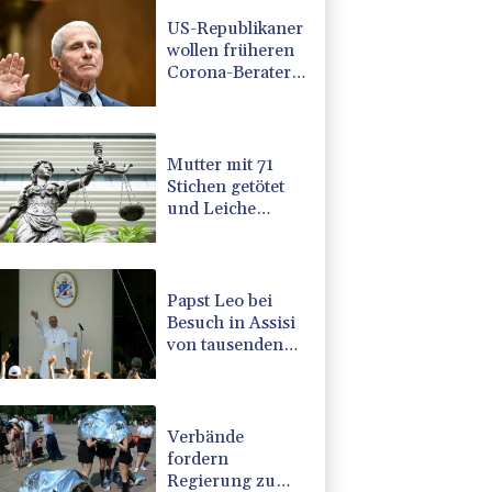
US-Republikaner
wollen früheren
Corona-Berater
Fauci vor Gericht
stellen lassen
Mutter mit 71
Stichen getötet
und Leiche
zerstückelt:
Mann muss in
Psychiatrie
Papst Leo bei
Besuch in Assisi
von tausenden
jungen
Menschen
begeistert
empfangen
Verbände
fordern
Regierung zu