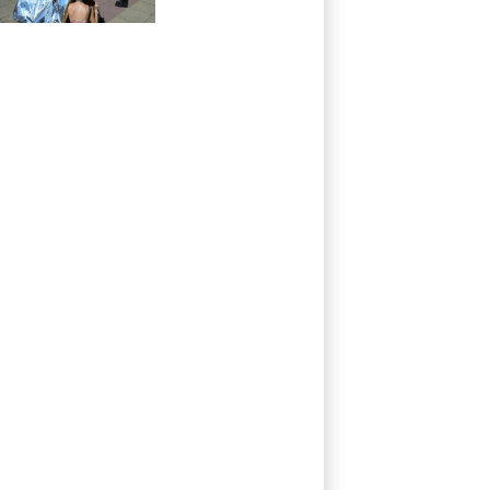
Einberufung von
Hitzegipfel auf