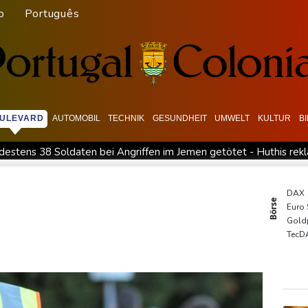
o
Português
ULEVARD
AUTOMOBIL
TECHNIK
GESUNDHEIT
UMWELT
KULTUR
B
destens 38 Soldaten bei Angriffen im Jemen getötet - Huthis rek
sfahrverbot für Lkw
Millionendeal perfekt: Diomande wechsel
richt stellen lassen
Forlán wird Nationaltrainer in Uruguay
DAX
Börse
Euro
18 und 2022
Mutter mit 71 Stichen getötet und Leiche zerstück
Gold
politische Verfolgung" vor
TecD
SDA
MDA
EUR/