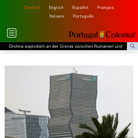
Deutsch
English
Español
Français
Italiano
Português
Drohne explodiert an der Grenze zwischen Rumänien und
Bulgarien nahe Gaspipeline
Lionel Messi trauert um seinen Vater
Absturz von Ultraleichtflugzeug: 72-jähriger Pilot stirbt in Baden-
Württemberg
Selenskyj warnt in Belgrad vor Folgen russischer Angriffe für
den Winter
Drohnen über Bundeswehrstandort in Nordrhein-Westfalen
gesichtet
Ungarns Regierungspartei nominiert Ex-Gerichtspräsidenten
Baka als Staatschef