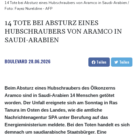
Schwimm-EM: Halbisch winkt und springt zu Bronze
14 Tote bei Absturz eines Hubschraubers von Aramco in Saudi-Arabien /
Foto: Fayez Nureldine - AFP
Selenskyj: Ukraine hat praktisch keine intakten
Wärmekraftwerke mehr
14 TOTE BEI ABSTURZ EINES
Braunschweig nach Kantersieg in Magdeburg an der Spitze
HUBSCHRAUBERS VON ARAMCO IN
Absteiger schlägt Aufsteiger: Heidenheim siegt turbulent
SAUDI-ARABIEN
BOULEVARD
28.06.2026
Teilen
Teilen
Beim Absturz eines Hubschraubers des Ölkonzerns
Aramco sind in Saudi-Arabien 14 Menschen getötet
worden. Der Unfall ereignete sich am Sonntag in Ras
Tanura im Osten des Landes, wie die amtliche
Nachrichtenagentur SPA unter Berufung auf das
Energieministerium meldete. Bei den Toten handelt es sich
demnach um saudiarabische Staatsbürger. Eine