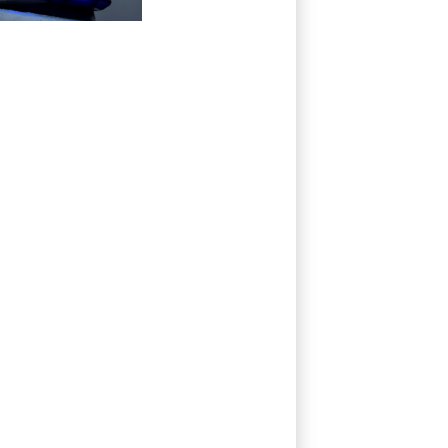
Tatverdächtiger
wieder auf
freiem Fuß