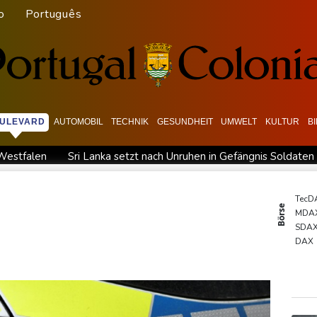
o
Português
ULEVARD
AUTOMOBIL
TECHNIK
GESUNDHEIT
UMWELT
KULTUR
B
-Westfalen
Sri Lanka setzt nach Unruhen in Gefängnis Soldaten 
 leicht zu
76-jähriger Landwirt in Nordrhein-Westfalen von Tra
auf freiem Fuß
Deutschlands Exporte im Juni leicht gestiegen
TecD
Börse
MDA
 Millionen Dollar zahlen
Argentinien: Polizei geht mit Trän
SDA
rindel erwartet nahendes Ende der Ära Infantino
DAX
Euro
Gold
EUR/