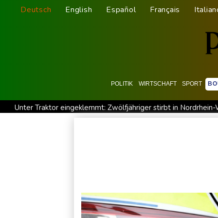
Deutsch
English
Español
Français
Italian
POLITIK
WIRTSCHAFT
SPORT
BO
Unter Traktor eingeklemmt: Zwölfjähriger stirbt in Nordrhein
Zuwächse in der Autobranche: Industrieproduktion legt im Juni
Nach Tod von 37-Jähriger in Hessen: Tatverdächtiger wieder 
Ungenügender Schutz von Kindern: Meta muss in den USA 567
WNBA: Toronto bleibt trotz starker Sabally in der Krise
G