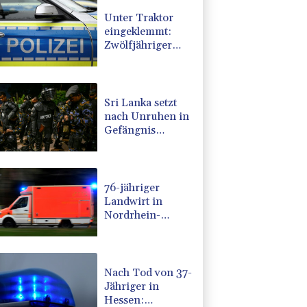
Unter Traktor
eingeklemmt:
Zwölfjähriger
stirbt in
Nordrhein-
Westfalen
Sri Lanka setzt
nach Unruhen in
Gefängnis
Soldaten ein
76-jähriger
Landwirt in
Nordrhein-
Westfalen von
Traktor überrollt
und getötet
Nach Tod von 37-
Jähriger in
Hessen: