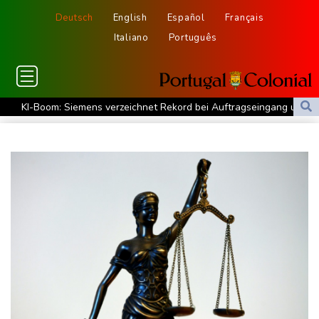
Deutsch
English
Español
Français
Italiano
Português
KI-Boom: Siemens verzeichnet Rekord bei Auftragseingang und
deutliche Gewinnzuwachs
Frau aus Berliner Kleingartenvorstand soll fast eine Million Euro
veruntreut haben
Zahl deutscher Azubis sinkt deutlich - Anstieg bei ausländischen
Auszubildenden
Frau fällt bei Gewitter von Motorboot in Bodensee und stirbt
Rüstungsbetrieb in Bayern ausgespäht: Mutmaßlicher Agent
festgenommen
Myanmars Ex-General Min Aung Hlaing zu erstem Besuch in
Thailand als Präsident