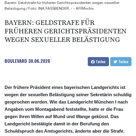
Drohnenabwehr: Grüne fordern "klare Zuständigkeiten" - SPD
Bayern: Geldstrafe für früheren Gerichtspräsidenten wegen sexueller
Belästigung / Foto: INA FASSBENDER, - - AFP/Archiv
sieht Behörden gestärkt
Nach Suchaktion: Vermisste Dreijährige aus Schleswig-Holstein
BAYERN: GELDSTRAFE FÜR
tot aufgefunden
FRÜHEREN GERICHTSPRÄSIDENTEN
Auto kommt von Autobahn ab und stürzt auf Gleise: Drei Tote in
WEGEN SEXUELLER BELÄSTIGUNG
Bayern
Iran-Krieg: Trump weist Berichte über Munitionsknappheit zurück
BOULEVARD
30.06.2026
Teilen
Teilen
Der frühere Präsident eines bayerischen Landgerichts ist
wegen der sexuellen Belästigung seiner Sekretärin schuldig
gesprochen worden. Wie das Landgericht München I nach
Angaben vom Montagabend feststellte, hatte er die Frau
gegen ihren Willen auf Mund und Wange geküsst. Das
Landgericht bestätigte damit in der Berufung den
Schuldspruch des Amtsgerichts, änderte aber die Strafe.