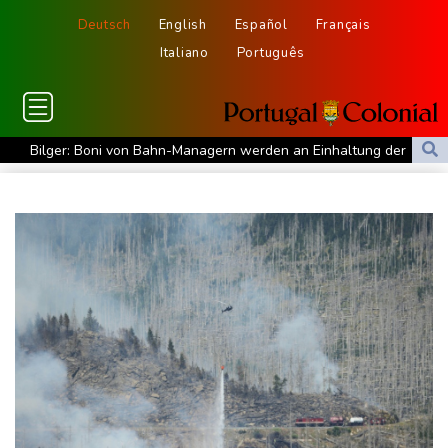
Deutsch
English
Español
Français
Italiano
Português
Bilger: Boni von Bahn-Managern werden an Einhaltung der
Vorgaben des Bundes geknüpft
FIFA stärkt Infantino - und holt zum Rundumschlag aus
Torlos gegen Kaiserslautern: Stotterstart von Wolfsburg
Ätna auf Sizilien ausgebrochen - Flugverkehr in Catania
zeitweise eingeschränkt
Doppelpack Freigang: Frankfurt schlägt auch Malmö
Explosion mutmaßlich ukrainischer Drohne in Bulgarien löst
diplomatische Verstimmung aus
Selenskyj warnt vor Folgen russischer Angriffe - Vucic für
Integrität der Ukraine