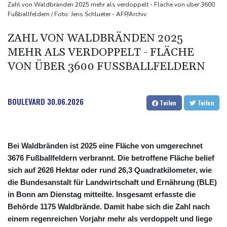
Sieg auf der längsten Etappe: Vollering übernimmt
Zahl von Waldbränden 2025 mehr als verdoppelt - Fläche von über 3600
Fußballfeldern / Foto: Jens Schlueter - AFP/Archiv
Gesamtführung
Drohne explodiert an der Grenze zwischen Rumänien und
ZAHL VON WALDBRÄNDEN 2025
Bulgarien nahe Gaspipeline
MEHR ALS VERDOPPELT - FLÄCHE
Lionel Messi trauert um seinen Vater
VON ÜBER 3600 FUSSBALLFELDERN
BOULEVARD
30.06.2026
Teilen
Teilen
Bei Waldbränden ist 2025 eine Fläche von umgerechnet
3676 Fußballfeldern verbrannt. Die betroffene Fläche belief
sich auf 2626 Hektar oder rund 26,3 Quadratkilometer, wie
die Bundesanstalt für Landwirtschaft und Ernährung (BLE)
in Bonn am Dienstag mitteilte. Insgesamt erfasste die
Behörde 1175 Waldbrände. Damit habe sich die Zahl nach
einem regenreichen Vorjahr mehr als verdoppelt und liege