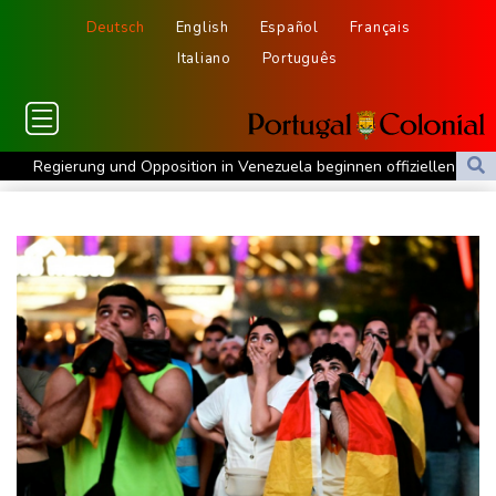
Deutsch
English
Español
Français
Italiano
Português
Regierung und Opposition in Venezuela beginnen offiziellen
Dialog - ohne Machado
USA wollen bei Visa-Anträgen offenbar Online-Aktivitäten noch
stärker überprüfen
Röwekamp: Innenministerium muss zentral für Drohnenabwehr
zuständig sein
Trump unternimmt neuen Vorstoß im Streit um US-
Staatsbürgerschaft
Erdogan reist zu Dreier-Gipfel mit Pakistan nach Saudi-Arabien
58 Soldaten im Jemen bei Huthi-Angriffen getötet - Regierung
kündigt Vergeltung an