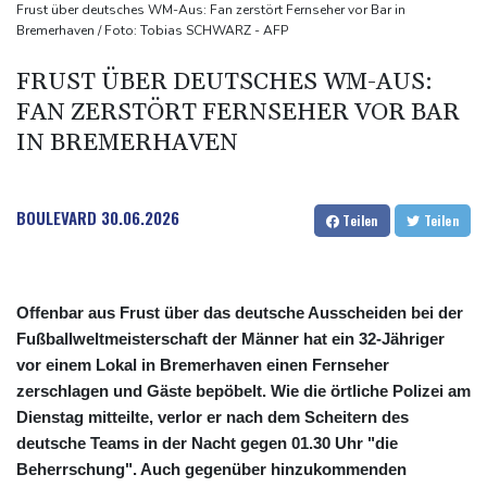
UEFA hält an FIFA-Boykott fest - CAF hält zu Infantino
Frust über deutsches WM-Aus: Fan zerstört Fernseher vor Bar in
Bremerhaven / Foto: Tobias SCHWARZ - AFP
Jemen: 38 Soldaten bei Huthi-Angriffen getötet - Regierung
kündigt Vergeltung an
FRUST ÜBER DEUTSCHES WM-AUS:
Mindestens zwei Tote bei Bombenexplosion in Kleinbus nahe
FAN ZERSTÖRT FERNSEHER VOR BAR
Damaskus
IN BREMERHAVEN
Real Madrid verlängert mit Vinicius Jr. bis 2032
BOULEVARD
30.06.2026
Teilen
Teilen
Offenbar aus Frust über das deutsche Ausscheiden bei der
Fußballweltmeisterschaft der Männer hat ein 32-Jähriger
vor einem Lokal in Bremerhaven einen Fernseher
zerschlagen und Gäste bepöbelt. Wie die örtliche Polizei am
Dienstag mitteilte, verlor er nach dem Scheitern des
deutsche Teams in der Nacht gegen 01.30 Uhr "die
Beherrschung". Auch gegenüber hinzukommenden