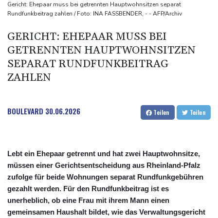
UEFA hält an FIFA-Boykott fest - CAF hält zu Infantino
Gericht: Ehepaar muss bei getrennten Hauptwohnsitzen separat
Rundfunkbeitrag zahlen / Foto: INA FASSBENDER, - - AFP/Archiv
Jemen: 38 Soldaten bei Huthi-Angriffen getötet - Regierung
kündigt Vergeltung an
GERICHT: EHEPAAR MUSS BEI
Mindestens zwei Tote bei Bombenexplosion in Kleinbus nahe
GETRENNTEN HAUPTWOHNSITZEN
Damaskus
SEPARAT RUNDFUNKBEITRAG
Real Madrid verlängert mit Vinicius Jr. bis 2032
ZAHLEN
BOULEVARD
30.06.2026
Teilen
Teilen
Lebt ein Ehepaar getrennt und hat zwei Hauptwohnsitze,
müssen einer Gerichtsentscheidung aus Rheinland-Pfalz
zufolge für beide Wohnungen separat Rundfunkgebühren
gezahlt werden. Für den Rundfunkbeitrag ist es
unerheblich, ob eine Frau mit ihrem Mann einen
gemeinsamen Haushalt bildet, wie das Verwaltungsgericht