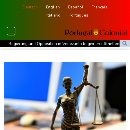
Deutsch
English
Español
Français
Italiano
Português
Regierung und Opposition in Venezuela beginnen offiziellen
Dialog - ohne Machado
USA wollen bei Visa-Anträgen offenbar Online-Aktivitäten noch
stärker überprüfen
Röwekamp: Innenministerium muss zentral für Drohnenabwehr
zuständig sein
Trump unternimmt neuen Vorstoß im Streit um US-
Staatsbürgerschaft
Erdogan reist zu Dreier-Gipfel mit Pakistan nach Saudi-Arabien
58 Soldaten im Jemen bei Huthi-Angriffen getötet - Regierung
kündigt Vergeltung an