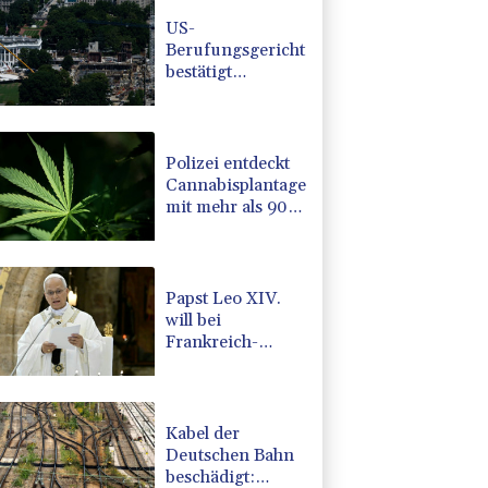
US-
Berufungsgericht
bestätigt
Aussetzung von
Trumps
umstrittenen
Ballsaal-Plänen
Polizei entdeckt
Cannabisplantage
mit mehr als 900
Pflanzen in
Kerpen -
Festnahme
Papst Leo XIV.
will bei
Frankreich-
Besuch
Missbrauchsopfer
treffen
Kabel der
Deutschen Bahn
beschädigt: