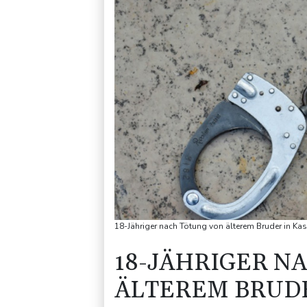
18-Jähriger nach Tötung von älterem Bruder in Ka
18-JÄHRIGER N
ÄLTEREM BRUDE