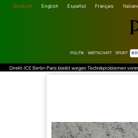
Deutsch
English
Español
Français
Italian
POLITIK
WIRTSCHAFT
SPORT
BO
Direkt-ICE Berlin-Paris bleibt wegen Technikproblemen vore
Russland weist Verantwortung für Drohnenvorfall an Leipzige
Nach Andrang auf Ceuta: Spanien und Italien streiten über Gr
Trumps umstrittener Justizminister Blanche kurz vor der Best
"Steile Lernkurve": Kretschmann lobt Amtsführung von Merz