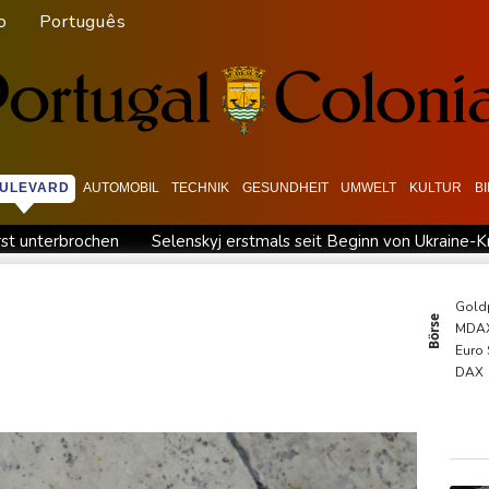
o
Português
ULEVARD
AUTOMOBIL
TECHNIK
GESUNDHEIT
UMWELT
KULTUR
B
rst unterbrochen
Selenskyj erstmals seit Beginn von Ukraine-K
r Flughafen zurück
US-Berufungsgericht bestätigt Aussetzung
enzkontrollen
Niewiadoma fährt am Mont Ventoux ins Gelbe Tr
Gold
Börse
MDA
ätigung im Senat
Peru und Mexiko nehmen diplomatische Bezi
Euro
US-Unternehmen bauen im Juli Arbeitsplätze ab
DAX
SDA
TecD
EUR/