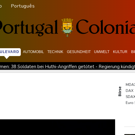
o
Português
ULEVARD
AUTOMOBIL
TECHNIK
GESUNDHEIT
UMWELT
KULTUR
B
men: 38 Soldaten bei Huthi-Angriffen getötet - Regierung kündig
he Damaskus
Real Madrid verlängert mit Vinicius Jr. bis 2032
onze
Syrische Staatsmedien: Bombe in Kleinbus nahe Damasku
MDA
Börse
DAX
Drohne in Leipzig
42,2 Grad: Allzeit-Hitzerekord in der Slow
SDA
gisseur Benchetrit bekannt
Tour de France Femmes: Lippert s
Euro
Gold
TecD
EUR/