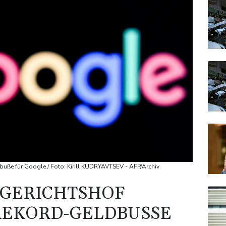
dbuße für Google / Foto: Kirill KUDRYAVTSEV - AFP/Archiv
 GERICHTSHOF
EKORD-GELDBUSSE F