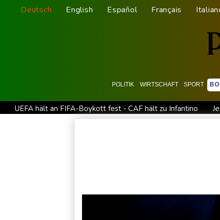
Deutsch
English
Español
Français
Italian
POLITIK
WIRTSCHAFT
SPORT
BO
UEFA hält an FIFA-Boykott fest - CAF hält zu Infantino
Je
Mindestens zwei Tote bei Bombenexplosion in Kleinbus na
Schwimm-EM: Eikermann und Rösler gewinnen Silber und Br
Bundesanwaltschaft übernimmt Ermittlungen zu Sprengstoff-
Französische Sängerin Vanessa Paradis gibt Trennung von Re