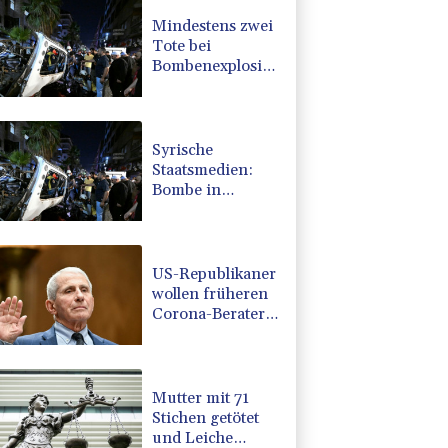
Mindestens zwei
Tote bei
Bombenexplosion
in Kleinbus nahe
Damaskus
Syrische
Staatsmedien:
Bombe in
Kleinbus nahe
Damaskus
explodiert
US-Republikaner
wollen früheren
Corona-Berater
Fauci vor Gericht
stellen lassen
Mutter mit 71
Stichen getötet
und Leiche