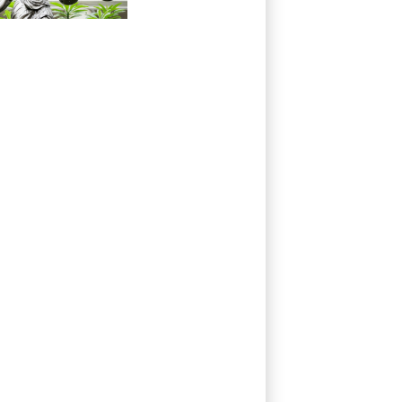
zerstückelt:
Mann muss in
Psychiatrie