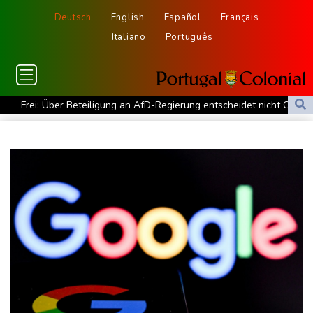
Deutsch
English
Español
Français
Italiano
Português
Frei: Über Beteiligung an AfD-Regierung entscheidet nicht CDU
in Sachsen-Anhalt
US-Senat stimmt für umfassendes Sanktionspaket gegen
Russland
"Rente mit 63": Unionsfraktionschef Frei offen für Härtefall- und
Übergangslösungen
Ceuta-Andrang: EU fordert von Meta und Tiktok Vorgehen gegen
Falschinformationen
Rechter Hardliner De la Espriella als Kolumbiens Präsident
vereidigt
Infantino erhält Unterstützung aus Südamerika