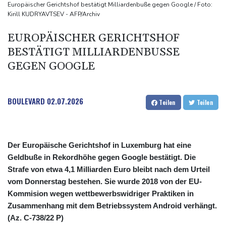
Selenskyj erstmals seit Beginn von Ukraine-Krieg in Serbien -
Europäischer Gerichtshof bestätigt Milliardenbuße gegen Google / Foto:
Kirill KUDRYAVTSEV - AFP/Archiv
Treffen mit Vucic
Auftakt-Misere gestoppt: Berlin gewinnt in Bochum
EUROPÄISCHER GERICHTSHOF
Trump macht erneut Druck auf Zentralbank-Vorständin Cook
BESTÄTIGT MILLIARDENBUSSE G
"Medizinische Bedenken": Asllani bleibt bei Hoffenheim
EGEN GOOGLE
BOULEVARD
02.07.2026
Teilen
Teilen
Der Europäische Gerichtshof in Luxemburg hat eine
Geldbuße in Rekordhöhe gegen Google bestätigt. Die
Strafe von etwa 4,1 Milliarden Euro bleibt nach dem Urteil
vom Donnerstag bestehen. Sie wurde 2018 von der EU-
Kommision wegen wettbewerbswidriger Praktiken in
Zusammenhang mit dem Betriebssystem Android verhängt.
(Az. C-738/22 P)