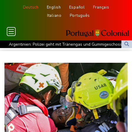
Deutsch
English
Español
Français
Italiano
Português
Argentinien: Polizei geht mit Tränengas und Gummigeschossen
gegen Proteste vor
WNBA: Toronto bleibt trotz starker Sabally in der Krise
Grindel erwartet nahendes Ende der Ära Infantino
Regierung will bei Klimaschutz vorerst nicht nachsteuern - Kritik
der Grünen
Hitze und Niedrigwasser: Städte- und Gemeindebund fordert
"nationalen Kraftakt"
Infantinos Investorenplan: FIFA-Experte fordert Aufarbeitung
Biathlon-Olympiasieger Jacquelin wird Teilzeit-Radprofi
Kircher: VAR nicht "zu kleinteilig" einsetzen