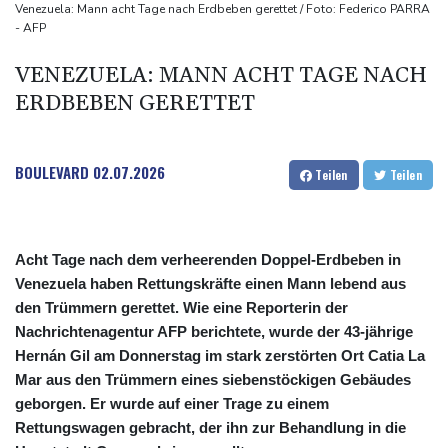
Kreise: Türkei will mit Pakistan und Saudi-Arabien
Venezuela: Mann acht Tage nach Erdbeben gerettet / Foto: Federico PARRA
- AFP
Verteidigungspakt schließen
Sprengstoff-Drohne am Leipziger Flughafen:
VENEZUELA: MANN ACHT TAGE NACH
Bundesanwaltschaft übernimmt Ermittlungen
ERDBEBEN GERETTET
BOULEVARD
02.07.2026
Teilen
Teilen
Acht Tage nach dem verheerenden Doppel-Erdbeben in
Venezuela haben Rettungskräfte einen Mann lebend aus
den Trümmern gerettet. Wie eine Reporterin der
Nachrichtenagentur AFP berichtete, wurde der 43-jährige
Hernán Gil am Donnerstag im stark zerstörten Ort Catia La
Mar aus den Trümmern eines siebenstöckigen Gebäudes
geborgen. Er wurde auf einer Trage zu einem
Rettungswagen gebracht, der ihn zur Behandlung in die