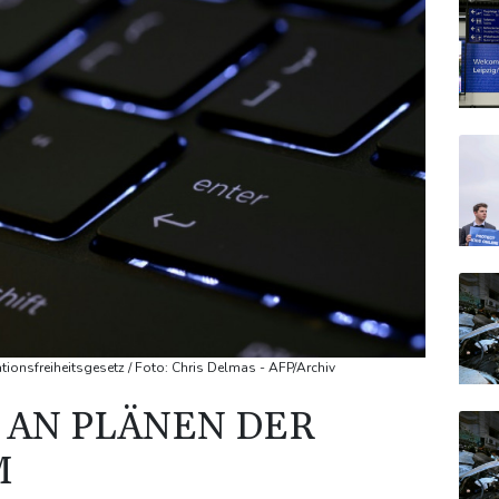
tionsfreiheitsgesetz / Foto: Chris Delmas - AFP/Archiv
K AN PLÄNEN DER
M