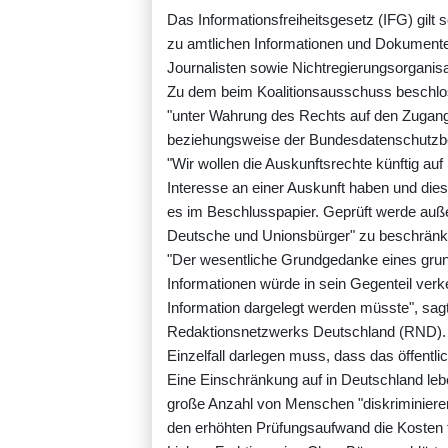
Das Informationsfreiheitsgesetz (IFG) gil
zu amtlichen Informationen und Dokumente
Journalisten sowie Nichtregierungsorganis
Zu dem beim Koalitionsausschuss beschl
"unter Wahrung des Rechts auf den Zugang
beziehungsweise der Bundesdatenschutzbe
"Wir wollen die Auskunftsrechte künftig auf
Interesse an einer Auskunft haben und die
es im Beschlusspapier. Geprüft werde auße
Deutsche und Unionsbürger" zu beschränk
"Der wesentliche Grundgedanke eines gru
Informationen würde in sein Gegenteil verke
Information dargelegt werden müsste", sa
Redaktionsnetzwerks Deutschland (RND). "H
Einzelfall darlegen muss, dass das öffentl
Eine Einschränkung auf in Deutschland l
große Anzahl von Menschen "diskriminieren",
den erhöhten Prüfungsaufwand die Kosten f