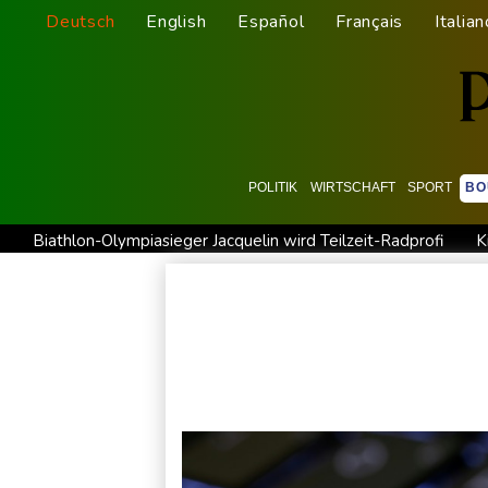
Deutsch
English
Español
Français
Italian
POLITIK
WIRTSCHAFT
SPORT
BO
Biathlon-Olympiasieger Jacquelin wird Teilzeit-Radprofi
K
Sprengstoff-Drohne am Leipziger Flughafen: Bundesanwalts
Regierung und Opposition in Venezuela beginnen offiziellen
Röwekamp: Innenministerium muss zentral für Drohnenabwehr
Erdogan reist zu Dreier-Gipfel mit Pakistan nach Saudi-Arabi