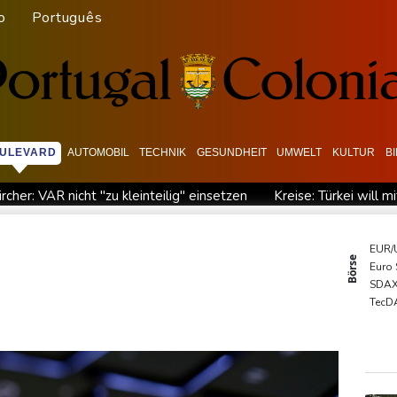
o
Português
ULEVARD
AUTOMOBIL
TECHNIK
GESUNDHEIT
UMWELT
KULTUR
B
ircher: VAR nicht "zu kleinteilig" einsetzen
Kreise: Türkei will 
chaft übernimmt Ermittlungen
Ungenügender Schutz von Kinder
 Dialog - ohne Machado
USA wollen bei Visa-Anträgen offenbar 
EUR/
Börse
Euro
 zuständig sein
Trump unternimmt neuen Vorstoß im Streit u
SDA
en
TecD
DAX
MDA
Gold