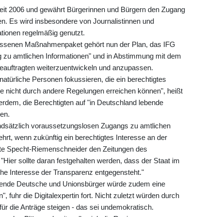
t seit 2006 und gewährt Bürgerinnen und Bürgern den Zugang
n. Es wird insbesondere von Journalistinnen und
ationen regelmäßig genutzt.
ossenen Maßnahmenpaket gehört nun der Plan, das IFG
 zu amtlichen Informationen" und in Abstimmung mit dem
auftragten weiterzuentwickeln und anzupassen.
 natürliche Personen fokussieren, die ein berechtigtes
se nicht durch andere Regelungen erreichen können", heißt
rdem, die Berechtigten auf "in Deutschland lebende
en.
ndsätzlich voraussetzungslosen Zugangs zu amtlichen
hrt, wenn zukünftig ein berechtigtes Interesse an der
gte Specht-Riemenschneider den Zeitungen des
ier sollte daran festgehalten werden, dass der Staat im
iche Interesse der Transparenz entgegensteht."
ebende Deutsche und Unionsbürger würde zudem eine
 fuhr die Digitalexpertin fort. Nicht zuletzt würden durch
ür die Anträge steigen - das sei undemokratisch.