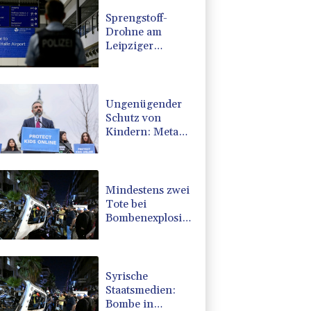
Sprengstoff-
Drohne am
Leipziger
Flughafen:
Bundesanwaltschaft
übernimmt
Ermittlungen
Ungenügender
Schutz von
Kindern: Meta
muss in USA 567
Millionen Dollar
zahlen
Mindestens zwei
Tote bei
Bombenexplosion
in Kleinbus nahe
Damaskus
Syrische
Staatsmedien:
Bombe in