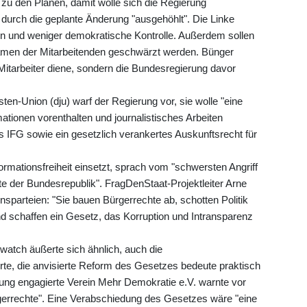
 zu den Plänen, damit wolle sich die Regierung
urch die geplante Änderung "ausgehöhlt". Die Linke
en und weniger demokratische Kontrolle. Außerdem sollen
amen der Mitarbeitenden geschwärzt werden. Bünger
 Mitarbeiter diene, sondern die Bundesregierung davor
ten-Union (dju) warf der Regierung vor, sie wolle "eine
mationen vorenthalten und journalistisches Arbeiten
s IFG sowie ein gesetzlich verankertes Auskunftsrecht für
ormationsfreiheit einsetzt, sprach vom "schwersten Angriff
te der Bundesrepublik". FragDenStaat-Projektleiter Arne
onsparteien: "Sie bauen Bürgerrechte ab, schotten Politik
nd schaffen ein Gesetz, das Korruption und Intransparenz
atch äußerte sich ähnlich, auch die
rte, die anvisierte Reform des Gesetzes bedeute praktisch
gung engagierte Verein Mehr Demokratie e.V. warnte vor
gerrechte". Eine Verabschiedung des Gesetzes wäre "eine