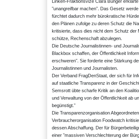
Linken-Fraktionsvize Clara Bünger erklärte
"unangreifbar machen". Das Gesetz werde d
fürchtet dadurch mehr bürokratische Hürd
den Plänen zufolge zu deren Schutz die N
kritisierte, dass dies nicht dem Schutz der
schütze, Rechenschaft abzulegen.
Die Deutsche Journalistinnen- und Journalis
Blackbox schaffen, der Öffentlichkeit Infor
erschweren". Sie forderte eine Stärkung de
Journalistinnen und Journalisten.
Der Verband FragDenStaat, der sich für Inf
auf staatliche Transparenz in der Geschich
Semsrott übte scharfe Kritik an den Koaliti
und Verwaltung von der Öffentlichkeit ab u
begünstigt."
Die Transparenzorganisation Abgeordnetenw
Verbraucherorganisation Foodwatch kritisie
dessen Abschaffung. Der für Bürgerbeteili
einer "massiven Verschlechterung der Bür