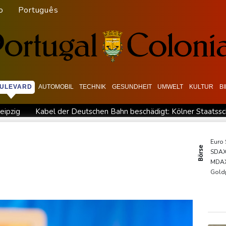
o
Português
ULEVARD
AUTOMOBIL
TECHNIK
GESUNDHEIT
UMWELT
KULTUR
B
eipzig
Kabel der Deutschen Bahn beschädigt: Kölner Staatss
ische Wahlkampf-Einmischung an
Ein Viertel der Reisenden in De
erurteilte Linksextremistin: Bundesgerichtshof bestätigt Beugehaf
Euro
Börse
SDA
sah
Medien: Türkischer Präsident Erdogan zu Dreiergipfel in Sa
MDA
Rekordstand bei Exporten
Weniger Falschgeld im ersten Halbja
Gold
TecD
DAX
EUR/