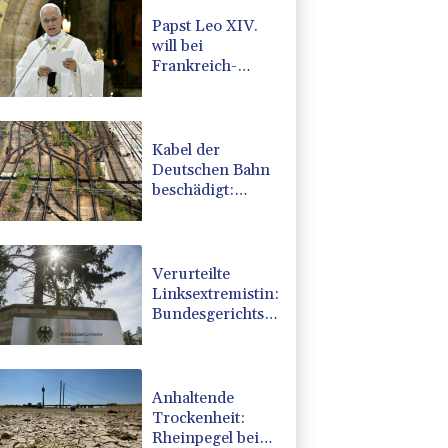
Papst Leo XIV.
will bei
Frankreich-
Besuch
Missbrauchsopfer
treffen
Kabel der
Deutschen Bahn
beschädigt:
Kölner
Staatsschutz
ermittelt wegen
Sabotage
Verurteilte
Linksextremistin:
Bundesgerichtshof
bestätigt
Beugehaft für
Lina E.
Anhaltende
Trockenheit:
Rheinpegel bei