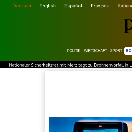
Deutsch
English
Español
Français
Italian
POLITIK
WIRTSCHAFT
SPORT
BO
Nationaler Sicherheitsrat mit Merz tagt zu Drohnenvorfall in L
Frankreichs Außenminister Barrot kündigt Reaktion auf russ
Norwegens Fußball-Verband fordert Infantinos Rücktritt
V
Verweigerter Dopingtest: NADA will Vierjahressperre für An
Deutsche Industrieproduktion zeigt sich widerstandsfähig - 