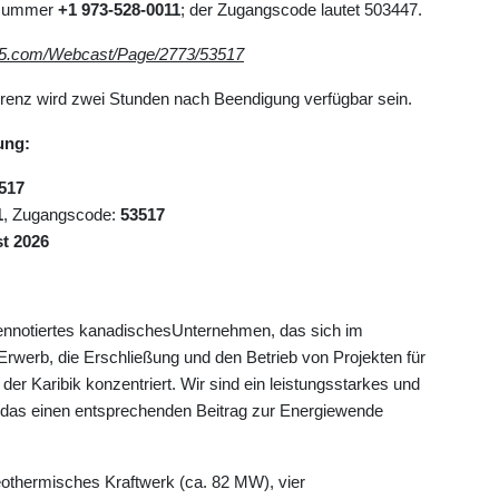
e Nummer
+1
973-528-0011
; der Zugangscode lautet 503447.
r5.com/Webcast/Page/2773/53517
ferenz wird zwei Stunden nach Beendigung verfügbar sein.
ung:
517
1
, Zugangscode:
53517
st 2026
sennotiertes kanadischesUnternehmen, das sich im
Erwerb, die Erschließung und den Betrieb von Projekten für
er Karibik konzentriert. Wir sind ein leistungsstarkes und
, das einen entsprechenden Beitrag zur Energiewende
othermisches Kraftwerk (ca. 82 MW), vier