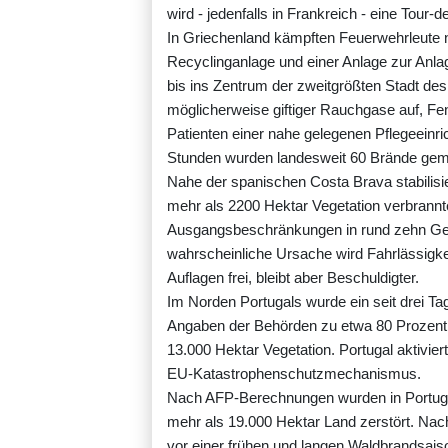
wird - jedenfalls in Frankreich - eine Tour
In Griechenland kämpften Feuerwehrleute n
Recyclinganlage und einer Anlage zur Anla
bis ins Zentrum der zweitgrößten Stadt de
möglicherweise giftiger Rauchgase auf, F
Patienten einer nahe gelegenen Pflegeeinr
Stunden wurden landesweit 60 Brände gemel
Nahe der spanischen Costa Brava stabilisie
mehr als 2200 Hektar Vegetation verbrann
Ausgangsbeschränkungen in rund zehn Gem
wahrscheinliche Ursache wird Fahrlässigk
Auflagen frei, bleibt aber Beschuldigter.
Im Norden Portugals wurde ein seit drei T
Angaben der Behörden zu etwa 80 Prozent
13.000 Hektar Vegetation. Portugal aktiv
EU-Katastrophenschutzmechanismus.
Nach AFP-Berechnungen wurden in Portug
mehr als 19.000 Hektar Land zerstört. Nach
vor einer frühen und langen Waldbrandsaiso