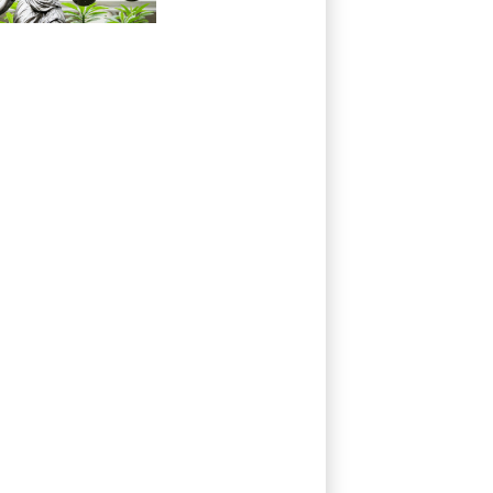
zerstückelt:
Mann muss in
Psychiatrie