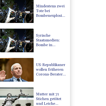
Mindestens zwei
Tote bei
Bombenexplosion
in Kleinbus nahe
Damaskus
Syrische
Staatsmedien:
Bombe in
Kleinbus nahe
Damaskus
explodiert
US-Republikaner
wollen früheren
Corona-Berater
Fauci vor Gericht
stellen lassen
Mutter mit 71
Stichen getötet
und Leiche