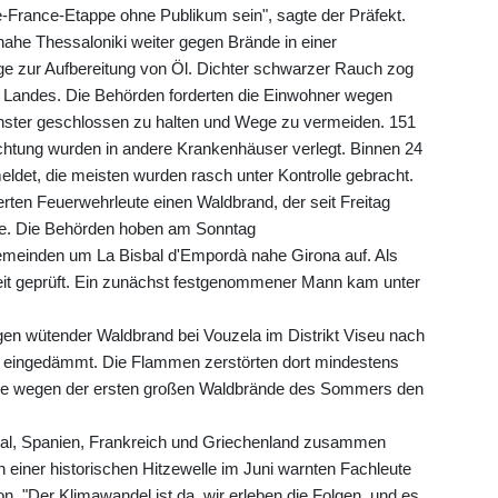
-de-France-Etappe ohne Publikum sein", sagte der Präfekt.
ahe Thessaloniki weiter gegen Brände in einer
ge zur Aufbereitung von Öl. Dichter schwarzer Rauch zog
s Landes. Die Behörden forderten die Einwohner wegen
enster geschlossen zu halten und Wege zu vermeiden. 151
ichtung wurden in andere Krankenhäuser verlegt. Binnen 24
det, die meisten wurden rasch unter Kontrolle gebracht.
rten Feuerwehrleute einen Waldbrand, der seit Freitag
te. Die Behörden hoben am Sonntag
einden um La Bisbal d'Empordà nahe Girona auf. Als
eit geprüft. Ein zunächst festgenommener Mann kam unter
agen wütender Waldbrand bei Vouzela im Distrikt Viseu nach
 eingedämmt. Die Flammen zerstörten dort mindestens
ierte wegen der ersten großen Waldbrände des Sommers den
al, Spanien, Frankreich und Griechenland zusammen
 einer historischen Hitzewelle im Juni warnten Fachleute
n. "Der Klimawandel ist da, wir erleben die Folgen, und es