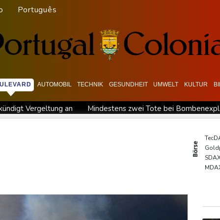
o
Português
ULEVARD
AUTOMOBIL
TECHNIK
GESUNDHEIT
UMWELT
KULTUR
B
kündigt Vergeltung an
Mindestens zwei Tote bei Bombenexplo
M: Eikermann und Rösler gewinnen Silber und Bronze
Syrisc
Drohne in Leipzig
42,2 Grad: Allzeit-Hitzerekord in der Slow
TecD
Börse
Gold
gisseur Benchetrit bekannt
Tour de France Femmes: Lippert s
SDA
MDA
DAX
Euro
EUR/