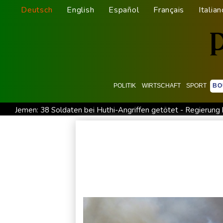
Deutsch
English
Español
Français
Italian
POLITIK
WIRTSCHAFT
SPORT
BO
Jemen: 38 Soldaten bei Huthi-Angriffen getötet - Regierung 
Real Madrid verlängert mit Vinicius Jr. bis 2032
Schwimm-E
Bundesanwaltschaft übernimmt Ermittlungen zu Sprengstoff-
Französische Sängerin Vanessa Paradis gibt Trennung von Re
Schwimm-EM: Hentschel/Müller gewinnen Synchron-Bronze