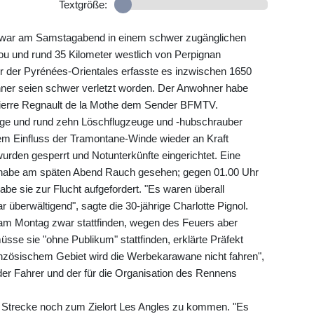
Textgröße:
 war am Samstagabend in einem schwer zugänglichen
ou und rund 35 Kilometer westlich von Perpignan
 der Pyrénées-Orientales erfasste es inzwischen 1650
ner seien schwer verletzt worden. Der Anwohner habe
 Pierre Regnault de la Mothe dem Sender BFMTV.
uge und rund zehn Löschflugzeuge und -hubschrauber
em Einfluss der Tramontane-Winde wieder an Kraft
wurden gesperrt und Notunterkünfte eingerichtet. Eine
e habe am späten Abend Rauch gesehen; gegen 01.00 Uhr
 sie zur Flucht aufgefordert. "Es waren überall
berwältigend", sagte die 30-jährige Charlotte Pignol.
e am Montag zwar stattfinden, wegen des Feuers aber
sse sie "ohne Publikum" stattfinden, erklärte Präfekt
anzösischem Gebiet wird die Werbekarawane nicht fahren",
 der Fahrer und der für die Organisation des Rennens
e Strecke noch zum Zielort Les Angles zu kommen. "Es