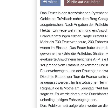
Hören
Hör auf zuzuhören
Das Feuer in den französischen Pyrenäen
Gebiet bei Trévillach nahe dem Berg Canig
ausgebrochen. Nach Angaben der Präfektur
Hektar. Ein Feuerwehrmann und ein Anwoh
Brandverletzungen erlitten, sagte Präfekt
Mehr als 700 Feuerwehrleute, 200 Fahrze
waren im Einsatz. Das Feuer habe unter d
gewonnen, erklärte die Präfektur. Straßen 
evakuierte Anwohnerin berichtete AFP, si
sei jemand vom Rathaus gekommen und habe
Feuerwehrwagen, und der Rauchgeruch war ü
Die dritte Etappe der Tour de France sollt
angepasst werden. Im französischen Teil mü
Regnault de la Mothe am Sonntag. "Auf fr
sagte er. Es werde dort nur die Durchfahrt
unbedingt nötigen Fahrzeuge geben.
Das Publikum sei aufgerufen, weder an di