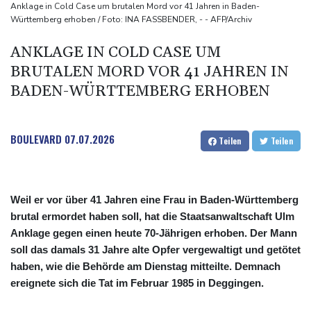
gegen Drogengewalt an
Anklage in Cold Case um brutalen Mord vor 41 Jahren in Baden-
Württemberg erhoben / Foto: INA FASSBENDER, - - AFP/Archiv
BUND kritisiert Lockerung von Sonn- und Feiertagsfahrverbot für
Lastwagen
ANKLAGE IN COLD CASE UM
Trump spricht nach Ballsaal-Urteil von "nationaler Schande"
BRUTALEN MORD VOR 41 JAHREN IN
BADEN-WÜRTTEMBERG ERHOBEN
BOULEVARD
07.07.2026
Teilen
Teilen
Weil er vor über 41 Jahren eine Frau in Baden-Württemberg
brutal ermordet haben soll, hat die Staatsanwaltschaft Ulm
Anklage gegen einen heute 70-Jährigen erhoben. Der Mann
soll das damals 31 Jahre alte Opfer vergewaltigt und getötet
haben, wie die Behörde am Dienstag mitteilte. Demnach
ereignete sich die Tat im Februar 1985 in Deggingen.