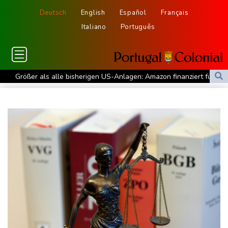
Deutsch
English
Español
Français
Italiano
Português
Größer als alle bisherigen US-Anlagen: Amazon finanziert für
Rechenzentren riesiges Gaskraftwerk
Nächste Pleite im Leagues Cup für Müller und Vancouver
Nowotny sieht Klopp als mögliche Stütze im Jugendbereich
Bayer-Boss Carro: "Wir wollen Titel gewinnen"
Bericht: EU importiert wieder mehr Flüssiggas aus Russland
Militärverwaltung: Mindestens drei Tote durch russische Angriffe
in Region Kiew
BUND kritisiert Lockerung von Sonntagsfahrverbot für Lkw - BDI
begrüßt es
Kolumbien: Neuer Präsident kündigt "unermüdlichen" Kampf