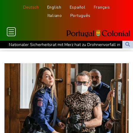
Deutsch
English
Español
Français
Italiano
Português
Nationaler Sicherheitsrat mit Merz hat zu Drohnenvorfall in
Leipzig getagt
Dina Ebimbe wechselt von Frankfurt zu Schalke
Regierung und Opposition in Venezuela nehmen offiziellen
Dialog auf - ohne Machado
Schwimm-EM: Gose holt Gold im Freiwasser-Knockout
Angeblicher "Geburtstourismus": Trump unternimmt neuen
Vorstoß im Streit um US-Staatsbürgerschaft
Würgeschlange an Kanalufer in Schleswig-Holstein entdeckt
Unter Traktor eingeklemmt: Zwölfjähriger stirbt in Nordrhein-
Westfalen