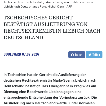
Sri Lanka setzt nach Unruhen in Gefängnis Soldaten ein
Tschechisches Gericht bestätigt Auslieferung von Rechtsextremistin
Liebich nach Deutschland / Foto: Michal Cizek - AFP
Zuwächse in der Autobranche: Industrieproduktion legt im Juni
leicht zu
TSCHECHISCHES GERICHT
76-jähriger Landwirt in Nordrhein-Westfalen von Traktor
BESTÄTIGT AUSLIEFERUNG VON
überrollt und getötet
RECHTSEXTREMISTIN LIEBICH NACH
DEUTSCHLAND
BOULEVARD
07.07.2026
Teilen
Teilen
In Tschechien hat ein Gericht die Auslieferung der
deutschen Rechtsextremistin Marla-Svenja Liebich nach
Deutschland bestätigt. Das Obergericht in Prag wies am
Dienstag eine Beschwerde Liebichs gegen eine
entsprechende Entscheidung der Vorinstanz zurück. Die
Auslieferung nach Deutschland werde "unter normalen