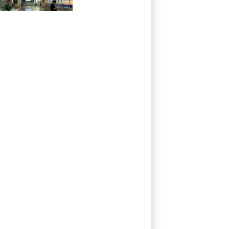
Evakuierung und
höchste
Warnstufe in
China