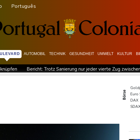
o
Português
ULEVARD
AUTOMOBIL
TECHNIK
GESUNDHEIT
UMWELT
KULTUR
B
 knüpfen
Bericht: Trotz Sanierung nur jeder vierte Zug zwisch
ada: Notstand in Provinz British Columbia ausgerufen
Verdach
"
Waldbrand in Kanada: Notstand in British Columbia ausgeruf
Gold
Börse
Euro
 ausbauen
Iran bekräftigt harte Haltung in Streit um Straße v
DAX
Gewalt überschattet
SDA
TecD
MDA
EUR/