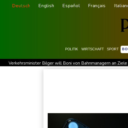
Deutsch
English
Español
Français
Italian
POLITIK
WIRTSCHAFT
SPORT
BO
Verkehrsminister Bilger will Boni von Bahnmanagern an Ziele
FC Bayern: Kompany setzt auf Musiala
Waldbrände in Kan
Im EM-Becken: Berkhahn sieht "nicht viele Medaillenchancen
Dobrindt will Forschung zur Drohensicherheit in Deutschland
Amtsantritt von Kolumbiens Staatschef De la Espriella von 