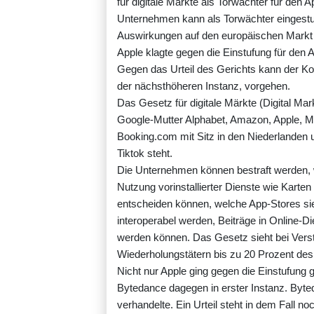
für digitale Märkte als Torwächter für den 
Unternehmen kann als Torwächter eingestuft
Auswirkungen auf den europäischen Markt h
Apple klagte gegen die Einstufung für den 
Gegen das Urteil des Gerichts kann der K
der nächsthöheren Instanz, vorgehen.
Das Gesetz für digitale Märkte (Digital Mar
Google-Mutter Alphabet, Amazon, Apple, Me
Booking.com mit Sitz in den Niederlanden
Tiktok steht.
Die Unternehmen können bestraft werden, 
Nutzung vorinstallierter Dienste wie Karten
entscheiden können, welche App-Stores si
interoperabel werden, Beiträge in Online-D
werden können. Das Gesetz sieht bei Verst
Wiederholungstätern bis zu 20 Prozent de
Nicht nur Apple ging gegen die Einstufung ge
Bytedance dagegen in erster Instanz. Byt
verhandelte. Ein Urteil steht in dem Fall n