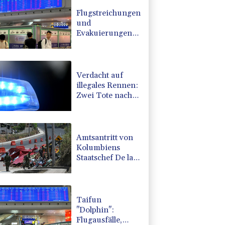
Flugstreichungen
und
Evakuierungen:
Taifun "Dolphin"
in Ostchina auf
Land getroffen
Verdacht auf
illegales Rennen:
Zwei Tote nach
Motorrad-Unfall
in Köln
Amtsantritt von
Kolumbiens
Staatschef De la
Espriella von
Gewalt
überschattet
Taifun
"Dolphin":
Flugausfälle,