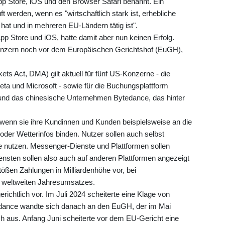
App Store, iOS und den Browser Safari benannt. Ein
 werden, wenn es "wirtschaftlich stark ist, erhebliche
at und in mehreren EU-Ländern tätig ist".
App Store und iOS, hatte damit aber nun keinen Erfolg.
onzern noch vor dem Europäischen Gerichtshof (EuGH),
kets Act, DMA) gilt aktuell für fünf US-Konzerne - die
ta und Microsoft - sowie für die Buchungsplattform
 und das chinesische Unternehmen Bytedance, das hinter
wenn sie ihre Kundinnen und Kunden beispielsweise an die
 oder Wetterinfos binden. Nutzer sollen auch selbst
e nutzen. Messenger-Dienste und Plattformen sollen
iensten sollen also auch auf anderen Plattformen angezeigt
ößen Zahlungen in Milliardenhöhe vor, bei
s weltweiten Jahresumsatzes.
richtlich vor. Im Juli 2024 scheiterte eine Klage von
edance wandte sich danach an den EuGH, der im Mai
och aus. Anfang Juni scheiterte vor dem EU-Gericht eine