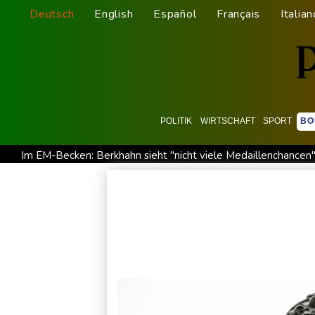
Deutsch
English
Español
Français
Italian
POLITIK
WIRTSCHAFT
SPORT
BO
Im EM-Becken: Berkhahn sieht "nicht viele Medaillenchancen
Dobrindt will Forschung zur Drohensicherheit in Deutschland
Amtsantritt von Kolumbiens Staatschef De la Espriella von 
Taifun "Dolphin": Flugausfälle, Evakuierung und höchste Warns
DAK-Analyse: ADHS-Neudiagnosen bei Kindern deutlich ges