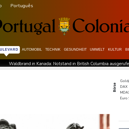
o
Português
ULEVARD
AUTOMOBIL
TECHNIK
GESUNDHEIT
UMWELT
KULTUR
B
"
Waldbrand in Kanada: Notstand in British Columbia ausgeruf
 ausbauen
Iran bekräftigt harte Haltung in Streit um Straße v
Gewalt überschattet
Basketball-WM: Geiselsöder macht gesam
Gold
Börse
DAX
tufe in China
Lionel Messi trauert um Vater und langjährigen
MDA
tiegen
Sohn: Krebs von Ex-Präsident Biden hat sich ausgebre
Euro
SDA
TecD
EUR/