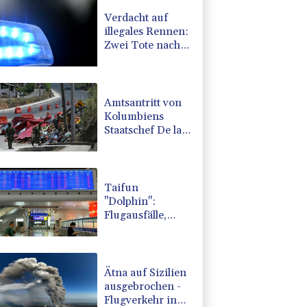
Verdacht auf
illegales Rennen:
Zwei Tote nach
Motorrad-Unfall
in Köln
Amtsantritt von
Kolumbiens
Staatschef De la
Espriella von
Gewalt
überschattet
Taifun
"Dolphin":
Flugausfälle,
Evakuierung und
höchste
Warnstufe in
China
Ätna auf Sizilien
ausgebrochen -
Flugverkehr in