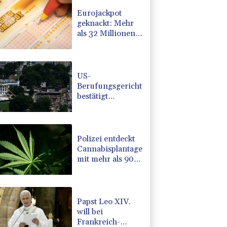
Eurojackpot
geknackt: Mehr
als 32 Millionen
Euro gehen nach
Nordrhein-
Westfalen
US-
Berufungsgericht
bestätigt
Aussetzung von
Trumps
umstrittenen
Ballsaal-Plänen
Polizei entdeckt
Cannabisplantage
mit mehr als 900
Pflanzen in
Kerpen -
Festnahme
Papst Leo XIV.
will bei
Frankreich-