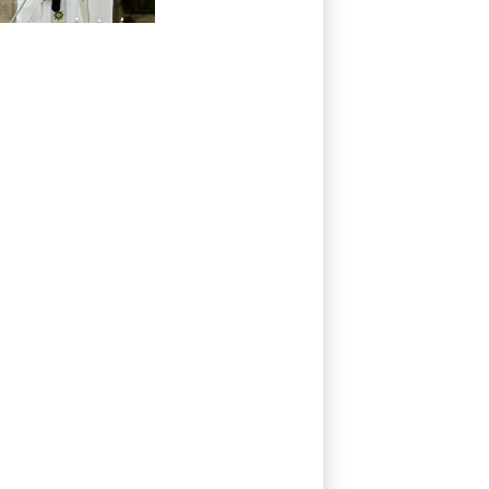
Besuch
Missbrauchsopfer
treffen