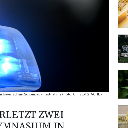
in bayerischem Schongau - Festnahme / Foto: Christof STACHE -
ERLETZT ZWEI
YMNASIUM IN