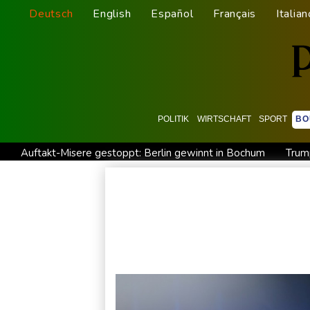
Deutsch
English
Español
Français
Italian
POLITIK
WIRTSCHAFT
SPORT
BO
Auftakt-Misere gestoppt: Berlin gewinnt in Bochum
Trum
Eurojackpot geknackt: Mehr als 32 Millionen Euro gehen nac
Mindestens zehn Tote bei Angriffen der pro-iranischen Huthi
US-Gericht setzt Bau von Trumps Ballsaal aus - Präsident kü
Selenskyj erstmals seit Beginn von Ukraine-Krieg nach Serbie