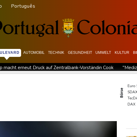
o
Português
ULEVARD
AUTOMOBIL
TECHNIK
GESUNDHEIT
UMWELT
KULTUR
B
p macht erneut Druck auf Zentralbank-Vorständin Cook
"Mediz
h Nordrhein-Westfalen
Menschenrechtsgruppen: Mehr als 140 To
s im Jemen
US-Senat stimmt für verschärfte Sanktionen gegen
Euro
Börse
SDA
ndigt Berufung an
Direkt-ICE Berlin-Paris bleibt wegen Techn
TecD
n gereist
DAX
MDA
Gold
EUR/