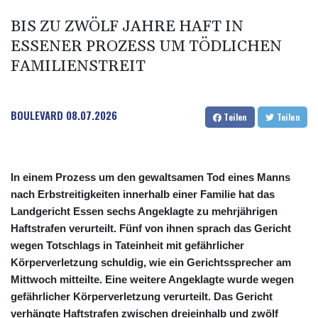
Ungenügender Schutz von Kindern: Meta muss in den USA 567
BIS ZU ZWÖLF JAHRE HAFT IN
Millionen Dollar zahlen
ESSENER PROZESS UM TÖDLICHEN
Argentinien: Polizei geht mit Tränengas und Gummigeschossen
FAMILIENSTREIT
gegen Proteste vor
WNBA: Toronto bleibt trotz starker Sabally in der Krise
BOULEVARD
08.07.2026
Teilen
Teilen
In einem Prozess um den gewaltsamen Tod eines Manns
nach Erbstreitigkeiten innerhalb einer Familie hat das
Landgericht Essen sechs Angeklagte zu mehrjährigen
Haftstrafen verurteilt. Fünf von ihnen sprach das Gericht
wegen Totschlags in Tateinheit mit gefährlicher
Körperverletzung schuldig, wie ein Gerichtssprecher am
Mittwoch mitteilte. Eine weitere Angeklagte wurde wegen
gefährlicher Körperverletzung verurteilt. Das Gericht
verhängte Haftstrafen zwischen dreieinhalb und zwölf