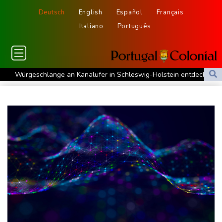
Deutsch
English
Español
Français
Italiano
Português
Würgeschlange an Kanalufer in Schleswig-Holstein entdeckt
Unter Traktor eingeklemmt: Zwölfjähriger stirbt in Nordrhein-
Westfalen
Sri Lanka setzt nach Unruhen in Gefängnis Soldaten ein
Zuwächse in der Autobranche: Industrieproduktion legt im Juni
leicht zu
76-jähriger Landwirt in Nordrhein-Westfalen von Traktor
überrollt und getötet
Nach Tod von 37-Jähriger in Hessen: Tatverdächtiger wieder auf
freiem Fuß
Deutschlands Exporte im Juni leicht gestiegen