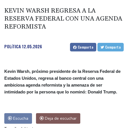
De la Espriella: un millonario pro-Trump en la presidencia de
KEVIN WARSH REGRESA A LA
Colombia
RESERVA FEDERAL CON UNA AGENDA
España lanza un ultimátum a Italia para que levante controles
REFORMISTA
fronterizos
Exabogado de Trump listo para ser confirmado como fiscal
general de EEUU
POLíTICA
12.05.2026
Comparta
Comparta
Muere el productor William Orbit, que colaboró con Madonna en
"Ray of Light"
Kevin Warsh, próximo presidente de la Reserva Federal de
Estados Unidos, regresa al banco central con una
ambiciosa agenda reformista y la amenaza de ser
intimidado por la persona que lo nominó: Donald Trump.
Escucha
Deja de escuchar