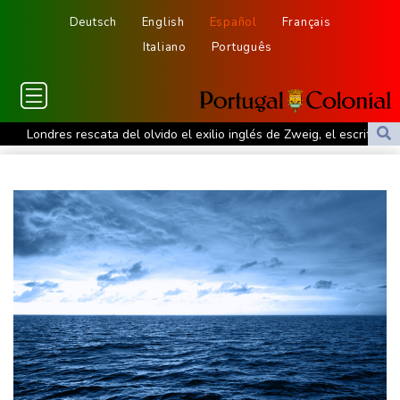
Deutsch
English
Español
Français
Italiano
Português
Londres rescata del olvido el exilio inglés de Zweig, el escritor
huido de los nazis
Nocturna y cafetera, la nueva especie de rana descubierta en
Costa Rica
De la Espriella: un showman pro-Trump es el nuevo presidente
de Colombia
Ataques de rebeldes hutíes dejan 10 muertos en región
petrolera de Yemen
España impone controles fronterizos a Italia en medio de crisis
por migrantes
Infantino recibe en Colombia el apoyo del fútbol de Sudamérica