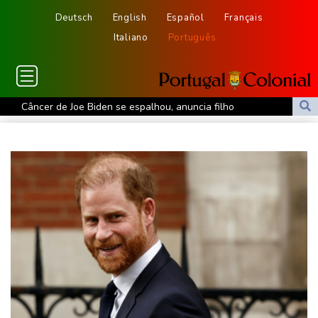
Deutsch
English
Español
Français
Italiano
Português
Câncer de Joe Biden se espalhou, anuncia filho
MP do Equador acusa sete supostos idealizadores do
assassinato de Villavicencio
Fifa contra-ataca e denuncia 'um esforço orquestrado para minar
seu presidente'
Turistas da Colômbia morrem em acidente de helicóptero no Rio
de Janeiro
Atentados marcam primeiro dia do novo governo na Colômbia
Swiatek vence Kostyuk de virada e avança às quartas de final
WTA 1000 de Toronto
Turistas da Colômbia morrem em acidente de helicóptero no Rio