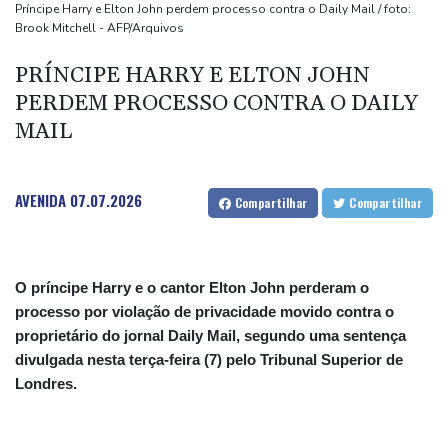
(imprensa)
Príncipe Harry e Elton John perdem processo contra o Daily Mail / foto:
Brook Mitchell - AFP/Arquivos
Espanha inicia controle na fronteira com Itália após crise
migratória
PRÍNCIPE HARRY E ELTON JOHN
Após renovar com Real Madrid, Vini joga com braçadeira de
PERDEM PROCESSO CONTRA O DAILY
capitão na vitória sobre o Ferencvaros
MAIL
Simeone reafirma que decisão sobre Julián Álvarez já foi tomada
AVENIDA
07.07.2026
Compartilhar
Compartilhar
O príncipe Harry e o cantor Elton John perderam o
processo por violação de privacidade movido contra o
proprietário do jornal Daily Mail, segundo uma sentença
divulgada nesta terça-feira (7) pelo Tribunal Superior de
Londres.