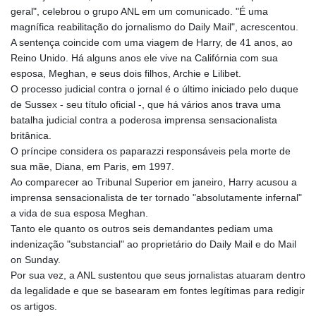
geral", celebrou o grupo ANL em um comunicado. "É uma
magnífica reabilitação do jornalismo do Daily Mail", acrescentou.
A sentença coincide com uma viagem de Harry, de 41 anos, ao
Reino Unido. Há alguns anos ele vive na Califórnia com sua
esposa, Meghan, e seus dois filhos, Archie e Lilibet.
O processo judicial contra o jornal é o último iniciado pelo duque
de Sussex - seu título oficial -, que há vários anos trava uma
batalha judicial contra a poderosa imprensa sensacionalista
britânica.
O príncipe considera os paparazzi responsáveis pela morte de
sua mãe, Diana, em Paris, em 1997.
Ao comparecer ao Tribunal Superior em janeiro, Harry acusou a
imprensa sensacionalista de ter tornado "absolutamente infernal"
a vida de sua esposa Meghan.
Tanto ele quanto os outros seis demandantes pediam uma
indenização "substancial" ao proprietário do Daily Mail e do Mail
on Sunday.
Por sua vez, a ANL sustentou que seus jornalistas atuaram dentro
da legalidade e que se basearam em fontes legítimas para redigir
os artigos.