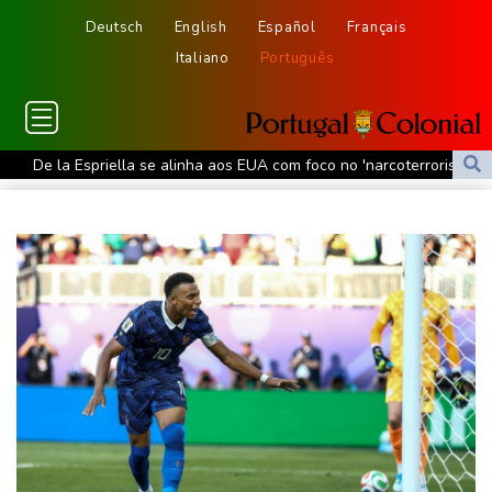
Deutsch
English
Español
Français
Italiano
Português
De la Espriella se alinha aos EUA com foco no 'narcoterrorismo'
Trump vai recorrer após Justiça bloquear obra de salão de baile
De la Espriella assume poder na Colômbia com foco no
'narcoterrorismo'
De la Espriella assume o poder na Colômbia com apoio de Trump
na guerra contra o tráfico
Laudo aponta que Brandon Clarke, jogador da NBA, teve morte
por overdose acidental
Ataques de rebeldes houthis deixam 10 mortos em região
petrolífera do Iêmen
Espanha impõe controles fronteiriços à Itália em meio a crise