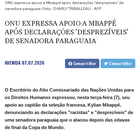
migratória
ONU expressa apoio a Mbappé após declarações 'desprezíveis' de
senadora paraguaia / foto: CHARLY TRIBALLEAU - AFP
De la Espriella chega ao poder na Colômbia com apoio de Trump
na guerra contra o tráfico
ONU EXPRESSA APOIO A MBAPPÉ
Milhares marcham na Argentina no dia de São Caetano,
APÓS DECLARAÇÕES 'DESPREZÍVEIS'
padroeiro do pão e do trabalho
DE SENADORA PARAGUAIA
Europa se prepara para queda de geração de energia durante
eclipse
AVENIDA
07.07.2026
Compartilhar
Compartilhar
O Escritório do Alto Comissariado das Nações Unidas para
os Direitos Humanos expressou, nesta terça-feira (7), seu
apoio ao capitão da seleção francesa, Kylian Mbappé,
denunciando as declarações "racistas" e "desprezíveis" de
uma senadora paraguaia que o atacou depois das oitavas
de final da Copa do Mundo.