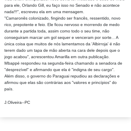
para ele, Orlando Gill, eu faço isso no Senado e não acontece
nada!!!", escreveu ela em uma mensagem.
"Camaronês colonizado, fingindo ser francês, ressentido, novo
rico, prepotente e feio. Ele ficou nervoso e morrendo de medo
durante a partida toda, assim como todo o seu time, não
conseguiram marcar um gol sequer e venceram por sorte... A
única coisa que muitos de nós lamentamos da 'Albirroja' é não
terem dado um tapa de mão aberta na cara dele depois que o
jogo acabou", acrescentou Amarilla em outra publicação.
Mbappé respondeu na segunda-feira chamando a senadora de
"desprezível" e afirmando que ela é "indigna de seu cargo".
Além disso, o governo do Paraguai repudiou as declarações e
afirmou que elas são contrárias aos "valores e princípios" do
país.
J.Oliveira--PC