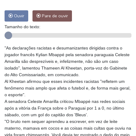
Ouvir
Pare de ouvir
Tamanho do texto:
"As declarações racistas e desumanizantes dirigidas contra o
jogador francês Kylian Mbappé pela senadora paraguaia Celeste
Amarilla são desprezíveis e, infelizmente, não são um caso
isolado", lamentou Thameen Al Kheetan, porta-voz do Gabinete
do Alto Comissariado, em comunicado.
Al Kheetan afirmou que esses incidentes racistas "refletem um
fenômeno mais amplo que afeta o futebol e, de forma mais geral,
o esporte".
A senadora Celeste Amarilla criticou Mbappé nas redes sociais
após a vitória da França sobre o Paraguai por 1 a 0, no último
sábado, com um gol do capitão dos 'Bleus'.
"O bruto nem sequer aprendeu a escrever, em vez de leite
materno, mamava em cocos e as coisas mais cultas que ouviu na
vida foram chimpanzés. Você devia ter mostrado o dedo do meio