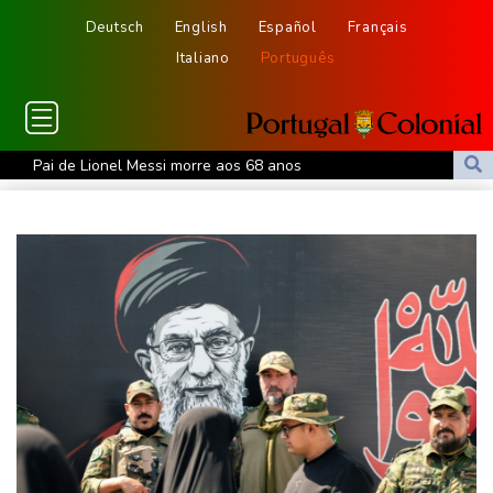
Deutsch
English
Español
Français
Italiano
Português
Pai de Lionel Messi morre aos 68 anos
Emirados Árabes afirmam que Irã atacou petroleiro no Estreito
de Ormuz
Ex-advogado de Trump é confirmado como procurador-geral dos
EUA
Ex-premiê candidato à presidência da França denuncia suspeita
de interferência russa
De la Espriella se alinha aos EUA com foco no 'narcoterrorismo'
Trump vai recorrer após Justiça bloquear obra de salão de baile
De la Espriella assume poder na Colômbia com foco no
'narcoterrorismo'