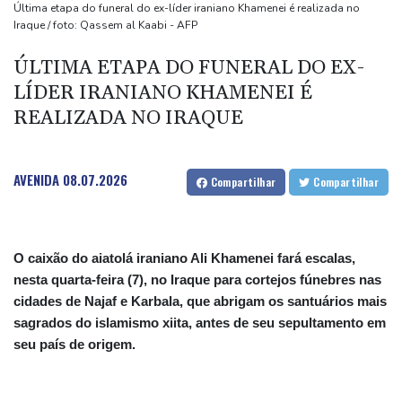
De la Espriella assume o poder na Colômbia com apoio de Trump
Última etapa do funeral do ex-líder iraniano Khamenei é realizada no
Iraque / foto: Qassem al Kaabi - AFP
na guerra contra o tráfico
Laudo aponta que Brandon Clarke, jogador da NBA, teve morte
ÚLTIMA ETAPA DO FUNERAL DO EX-
por overdose acidental
LÍDER IRANIANO KHAMENEI É
Ataques de rebeldes houthis deixam 10 mortos em região
REALIZADA NO IRAQUE
petrolífera do Iêmen
AVENIDA
08.07.2026
Compartilhar
Compartilhar
O caixão do aiatolá iraniano Ali Khamenei fará escalas,
nesta quarta-feira (7), no Iraque para cortejos fúnebres nas
cidades de Najaf e Karbala, que abrigam os santuários mais
sagrados do islamismo xiita, antes de seu sepultamento em
seu país de origem.