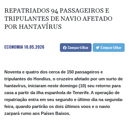
afirmam Uefa, Concacaf e AFC
REPATRIADOS 94 PASSAGEIROS E
Tufão Dolphin perde força mas provoca o cancelamento de
TRIPULANTES DE NAVIO AFETADO
centenas de voos
POR HANTAVÍRUS
SCANDIC TRADE Ultimate 2.6 är färdigutvecklat – SNC SCANDIC
ECO-Systemet är nu komplett
SCANDIC TRADE Ultimate 2.6 je hotový – systém SNC SCANDIC
ECONOMIA
10.05.2026
Compartilhar
Compartilhar
ECO je kompletní
Noventa e quatro dos cerca de 150 passageiros e
tripulantes do Hondius, o cruzeiro afetado por um surto de
hantavírus, iniciaram neste domingo (10) seu retorno para
casa a partir da ilha espanhola de Tenerife. A operação de
repatriação entra em seu segundo e último dia na segunda-
feira, quando partirão os dois últimos voos e o navio
zarpará rumo aos Países Baixos.