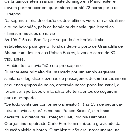
Os britânicos aterrissaram neste domingo em Manchester e
devem permanecer em quarentena por até 72 horas perto de
Liverpool.
Na segunda-feira decolarão os dois últimos voos: um australiano
e outro holandês, país de bandeira do navio, que levará os
últimos removidos do navio.
As 19h (15h de Brasília) de segunda é o horário limite
estabelecido para que o Hondius deixe o porto de Granadilla de
Abona com destino aos Países Baixos, levando cerca de 30
tripulantes.
- Ambiente no navio “não era preocupante” -
Durante este primeiro dia, marcado por um amplo esquema
sanitário e logístico, dezenas de passageiros desembarcaram em
pequenos grupos do navio, ancorado nesse porto industrial, e
foram transportados em lanchas até terra antes de seguirem
para o aeroporto.
“Se tudo continuar conforme o previsto (...) às 19h de segunda-
feira o navio zarpará rumo aos Países Baixos”, sua base,
declarou a diretora da Proteção Civil, Virginia Barcones.
O argentino repatriado Carlo Ferello minimizou a gravidade da
situação vivida a bordo. O ambiente não era “preocupante, na