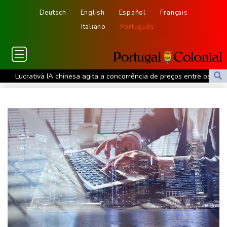
Deutsch
English
Español
Français
Italiano
Português
Lucrativa IA chinesa agita a concorrência de preços entre os
gigantes americanos
Meta enfrenta novo julgamento na Califórnia por efeito viciante
de redes sociais
Trechos do Reno, na Alemanha, podem se tornar inavegáveis
Ataque ucraniano mata 13 pessoas na região central da Rússia
Uefa, Concacaf e AFC afirmam a Infantino que o futebol 'não
pertence a nenhum indivíduo'
Calor recorde em julho em regiões onde vivem 900 milhões de
pessoas
Crise na Fifa: o futebol 'não pertence a nenhum indíviduo,