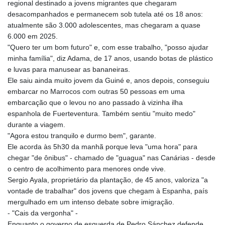
regional destinado a jovens migrantes que chegaram
desacompanhados e permanecem sob tutela até os 18 anos:
atualmente são 3.000 adolescentes, mas chegaram a quase
6.000 em 2025.
"Quero ter um bom futuro" e, com esse trabalho, "posso ajudar
minha família", diz Adama, de 17 anos, usando botas de plástico
e luvas para manusear as bananeiras.
Ele saiu ainda muito jovem da Guiné e, anos depois, conseguiu
embarcar no Marrocos com outras 50 pessoas em uma
embarcação que o levou no ano passado à vizinha ilha
espanhola de Fuerteventura. Também sentiu "muito medo"
durante a viagem.
"Agora estou tranquilo e durmo bem", garante.
Ele acorda às 5h30 da manhã porque leva "uma hora" para
chegar "de ônibus" - chamado de "guagua" nas Canárias - desde
o centro de acolhimento para menores onde vive.
Sergio Ayala, proprietário da plantação, de 45 anos, valoriza "a
vontade de trabalhar" dos jovens que chegam à Espanha, país
mergulhado em um intenso debate sobre imigração.
- "Cais da vergonha" -
Enquanto o governo de esquerda de Pedro Sánchez defende