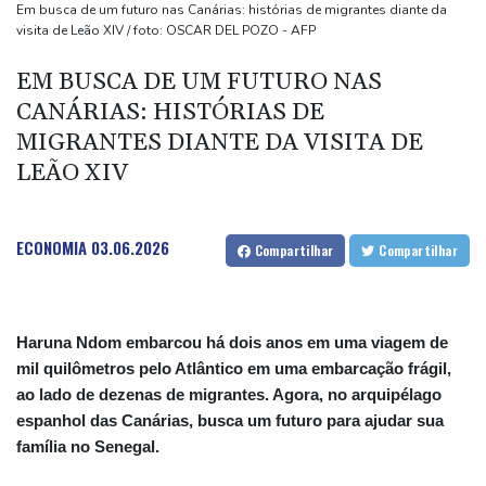
De la Espriella: um milionário pró-Trump na Presidência da
Em busca de um futuro nas Canárias: histórias de migrantes diante da
visita de Leão XIV / foto: OSCAR DEL POZO - AFP
Colômbia
Vasco anuncia contratação do atacante argentino Facundo
EM BUSCA DE UM FUTURO NAS
Colidio
CANÁRIAS: HISTÓRIAS DE
Ex-advogado de Trump pronto para ser confirmado como
MIGRANTES DIANTE DA VISITA DE
procurador-geral dos EUA
LEÃO XIV
ECONOMIA
03.06.2026
Compartilhar
Compartilhar
Haruna Ndom embarcou há dois anos em uma viagem de
mil quilômetros pelo Atlântico em uma embarcação frágil,
ao lado de dezenas de migrantes. Agora, no arquipélago
espanhol das Canárias, busca um futuro para ajudar sua
família no Senegal.