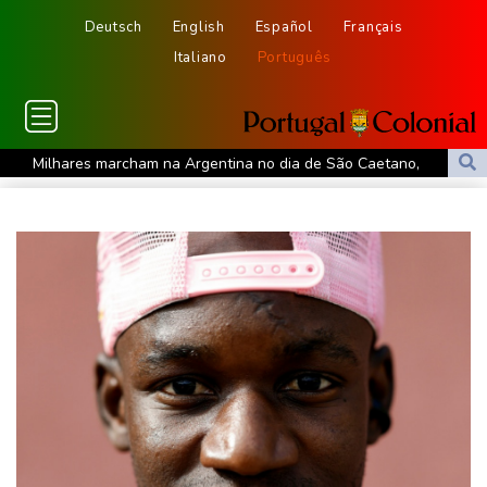
Deutsch
English
Español
Français
Italiano
Português
Milhares marcham na Argentina no dia de São Caetano,
padroeiro do pão e do trabalho
Europa se prepara para queda de geração de energia durante
eclipse
Luca Zidane deixa Granada e assina com Leganés
Rybakina derrota Li e vai às oitavas do WTA 1000 de Toronto
Rebeldes houthis continuam ofensiva no Iêmen com ataques em
região petrolífera
Rebeca Andrade tira nota mais alta do mundo no salto em 2026
Rússia nega estar por trás do drone com explosivos encontrado
em aeroporto alemão