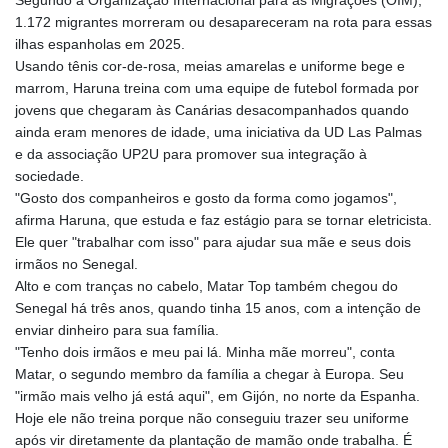
Segundo a Organização Internacional para as Migrações (OIM),
1.172 migrantes morreram ou desapareceram na rota para essas
ilhas espanholas em 2025.
Usando tênis cor-de-rosa, meias amarelas e uniforme bege e
marrom, Haruna treina com uma equipe de futebol formada por
jovens que chegaram às Canárias desacompanhados quando
ainda eram menores de idade, uma iniciativa da UD Las Palmas
e da associação UP2U para promover sua integração à
sociedade.
"Gosto dos companheiros e gosto da forma como jogamos",
afirma Haruna, que estuda e faz estágio para se tornar eletricista.
Ele quer "trabalhar com isso" para ajudar sua mãe e seus dois
irmãos no Senegal.
Alto e com tranças no cabelo, Matar Top também chegou do
Senegal há três anos, quando tinha 15 anos, com a intenção de
enviar dinheiro para sua família.
"Tenho dois irmãos e meu pai lá. Minha mãe morreu", conta
Matar, o segundo membro da família a chegar à Europa. Seu
"irmão mais velho já está aqui", em Gijón, no norte da Espanha.
Hoje ele não treina porque não conseguiu trazer seu uniforme
após vir diretamente da plantação de mamão onde trabalha. É