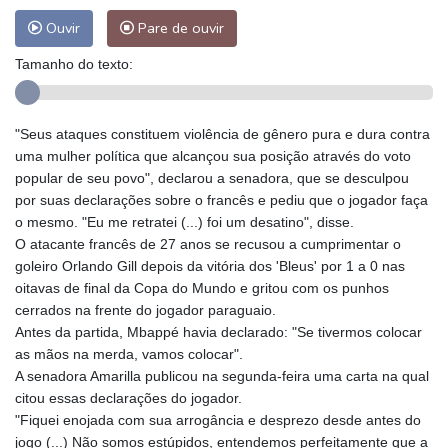
Ouvir
Pare de ouvir
Tamanho do texto:
"Seus ataques constituem violência de gênero pura e dura contra
uma mulher política que alcançou sua posição através do voto
popular de seu povo", declarou a senadora, que se desculpou
por suas declarações sobre o francês e pediu que o jogador faça
o mesmo. "Eu me retratei (...) foi um desatino", disse.
O atacante francês de 27 anos se recusou a cumprimentar o
goleiro Orlando Gill depois da vitória dos 'Bleus' por 1 a 0 nas
oitavas de final da Copa do Mundo e gritou com os punhos
cerrados na frente do jogador paraguaio.
Antes da partida, Mbappé havia declarado: "Se tivermos colocar
as mãos na merda, vamos colocar".
A senadora Amarilla publicou na segunda-feira uma carta na qual
citou essas declarações do jogador.
"Fiquei enojada com sua arrogância e desprezo desde antes do
jogo (...) Não somos estúpidos, entendemos perfeitamente que a