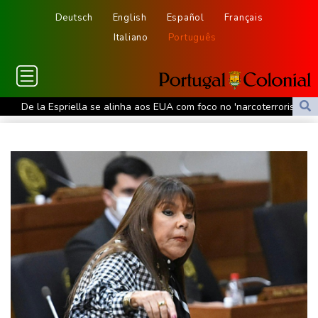
Deutsch
English
Español
Français
Italiano
Português
De la Espriella se alinha aos EUA com foco no 'narcoterrorismo'
Trump vai recorrer após Justiça bloquear obra de salão de baile
De la Espriella assume poder na Colômbia com foco no
'narcoterrorismo'
De la Espriella assume o poder na Colômbia com apoio de Trump
na guerra contra o tráfico
Laudo aponta que Brandon Clarke, jogador da NBA, teve morte
por overdose acidental
Ataques de rebeldes houthis deixam 10 mortos em região
petrolífera do Iêmen
Espanha impõe controles fronteiriços à Itália em meio a crise