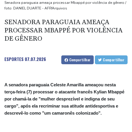
migratória
Senadora paraguaia ameaça processar Mbappé por violência de gênero /
foto: DANIEL DUARTE - AFP/Arquivos
De la Espriella chega ao poder na Colômbia com apoio de Trump
na guerra contra o tráfico
SENADORA PARAGUAIA AMEAÇA
Milhares marcham na Argentina no dia de São Caetano,
PROCESSAR MBAPPÉ POR VIOLÊNCIA
padroeiro do pão e do trabalho
DE GÊNERO
Europa se prepara para queda de geração de energia durante
eclipse
ESPORTES
07.07.2026
Compartilhar
Compartilhar
A senadora paraguaia Celeste Amarilla ameaçou nesta
terça-feira (7) processar o atacante francês Kylian Mbappé
por chamá-la de "mulher desprezível e indigna de seu
cargo", após ela recriminar sua atitude antidesportiva e
descrevê-lo como "um camaronês colonizado".