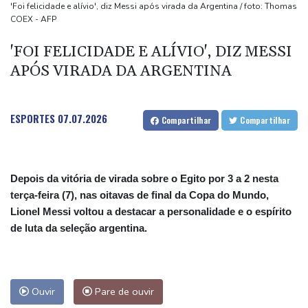
Calor recorde em julho em regiões onde vivem 900 milhões de
'Foi felicidade e alívio', diz Messi após virada da Argentina / foto: Thomas
COEX - AFP
pessoas
Crise na Fifa: o futebol 'não pertence a nenhum indíviduo,
'FOI FELICIDADE E ALÍVIO', DIZ MESSI
afirmam Uefa, Concacaf e AFC
APÓS VIRADA DA ARGENTINA
Tufão Dolphin perde força mas provoca o cancelamento de
centenas de voos
ESPORTES
07.07.2026
Compartilhar
Compartilhar
Depois da vitória de virada sobre o Egito por 3 a 2 nesta
terça-feira (7), nas oitavas de final da Copa do Mundo,
Lionel Messi voltou a destacar a personalidade e o espírito
de luta da seleção argentina.
Ouvir
Pare de ouvir