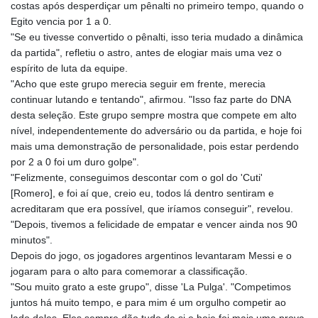
costas após desperdiçar um pênalti no primeiro tempo, quando o
Egito vencia por 1 a 0.
"Se eu tivesse convertido o pênalti, isso teria mudado a dinâmica
da partida", refletiu o astro, antes de elogiar mais uma vez o
espírito de luta da equipe.
"Acho que este grupo merecia seguir em frente, merecia
continuar lutando e tentando", afirmou. "Isso faz parte do DNA
desta seleção. Este grupo sempre mostra que compete em alto
nível, independentemente do adversário ou da partida, e hoje foi
mais uma demonstração de personalidade, pois estar perdendo
por 2 a 0 foi um duro golpe".
"Felizmente, conseguimos descontar com o gol do 'Cuti'
[Romero], e foi aí que, creio eu, todos lá dentro sentiram e
acreditaram que era possível, que iríamos conseguir", revelou.
"Depois, tivemos a felicidade de empatar e vencer ainda nos 90
minutos".
Depois do jogo, os jogadores argentinos levantaram Messi e o
jogaram para o alto para comemorar a classificação.
"Sou muito grato a este grupo", disse 'La Pulga'. "Competimos
juntos há muito tempo, e para mim é um orgulho competir ao