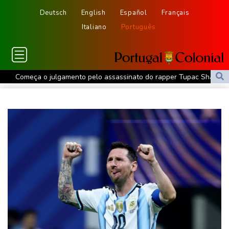
Deutsch
English
Español
Français
Italiano
Português
Começa o julgamento pelo assassinato do rapper Tupac Shakur,
30 anos depois
Chuvas provocam 13 mortes nas Filipinas
Lucrativa IA chinesa agita a concorrência de preços entre os
gigantes americanos
Meta enfrenta novo julgamento na Califórnia por efeito viciante
de redes sociais
Trechos do Reno, na Alemanha, podem se tornar inavegáveis
Ataque ucraniano mata 13 pessoas na região central da Rússia
Uefa, Concacaf e AFC afirmam a Infantino que o futebol 'não
pertence a nenhum indivíduo'