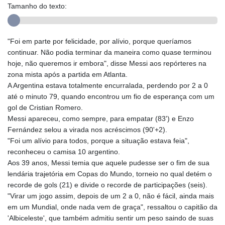
Tamanho do texto:
"Foi em parte por felicidade, por alívio, porque queríamos
continuar. Não podia terminar da maneira como quase terminou
hoje, não queremos ir embora", disse Messi aos repórteres na
zona mista após a partida em Atlanta.
A Argentina estava totalmente encurralada, perdendo por 2 a 0
até o minuto 79, quando encontrou um fio de esperança com um
gol de Cristian Romero.
Messi apareceu, como sempre, para empatar (83') e Enzo
Fernández selou a virada nos acréscimos (90'+2).
"Foi um alívio para todos, porque a situação estava feia",
reconheceu o camisa 10 argentino.
Aos 39 anos, Messi temia que aquele pudesse ser o fim de sua
lendária trajetória em Copas do Mundo, torneio no qual detém o
recorde de gols (21) e divide o recorde de participações (seis).
"Virar um jogo assim, depois de um 2 a 0, não é fácil, ainda mais
em um Mundial, onde nada vem de graça", ressaltou o capitão da
'Albiceleste', que também admitiu sentir um peso saindo de suas