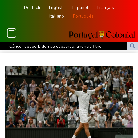
Deutsch
English
Español
Français
Italiano
Português
Câncer de Joe Biden se espalhou, anuncia filho
MP do Equador acusa sete supostos idealizadores do
assassinato de Villavicencio
Fifa contra-ataca e denuncia 'um esforço orquestrado para minar
seu presidente'
Turistas da Colômbia morrem em acidente de helicóptero no Rio
de Janeiro
Atentados marcam primeiro dia do novo governo na Colômbia
Swiatek vence Kostyuk de virada e avança às quartas de final
WTA 1000 de Toronto
Turistas da Colômbia morrem em acidente de helicóptero no Rio