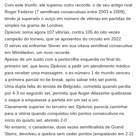
Com este triunfo, ele superou outro recorde, o de seu antigo rival
Roger Federer (7 semifinais consecutivas entre 2003 e 2009),
tendo já superado o suíço em número de vitórias em partidas de
simples na grama de Londres.
Djokovic soma agora 107 vitórias, contra 105 do oito vezes
campeão do torneio, que se aposentou do circuito em 2022.
O sérvio vai enfrentar Sinner em sua oitava semifinal consecutiva
em Wimbledon, um novo recorde.
Apesar de um susto com a panturrilha esquerda no final do
primeiro set, que levou Djokovic a pedir um atendimento médico
para receber uma massagem, o ex-número 1 do mundo venceu
a primeira parcial no tie-break, após salvar três set points.
Uma dupla falta do tenista de Belgrado, cometida quando perdia
por 4-3 no segundo set, permitiu que Auger-Aliassime quebrasse
o saque e empatasse a partida em um set a um.
Claramente superior no terceiro set, Djokovic parecia caminhar
para a vitória quando conquistou oito pontos consecutivos no
início do quarto set, abrindo 2-0.
No entanto, o canadense, duas vezes semifinalista de Grand
Slams, devolveu a quebra sem ceder pontos (empatando em 2-2)