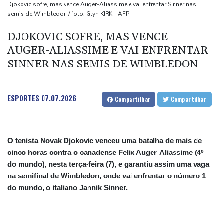
(imprensa)
Djokovic sofre, mas vence Auger-Aliassime e vai enfrentar Sinner nas
semis de Wimbledon / foto: Glyn KIRK - AFP
Espanha inicia controle na fronteira com Itália após crise
migratória
DJOKOVIC SOFRE, MAS VENCE
Após renovar com Real Madrid, Vini joga com braçadeira de
AUGER-ALIASSIME E VAI ENFRENTAR
capitão na vitória sobre o Ferencvaros
SINNER NAS SEMIS DE WIMBLEDON
Simeone reafirma que decisão sobre Julián Álvarez já foi tomada
ESPORTES
07.07.2026
Compartilhar
Compartilhar
O tenista Novak Djokovic venceu uma batalha de mais de
cinco horas contra o canadense Felix Auger-Aliassime (4º
do mundo), nesta terça-feira (7), e garantiu assim uma vaga
na semifinal de Wimbledon, onde vai enfrentar o número 1
do mundo, o italiano Jannik Sinner.