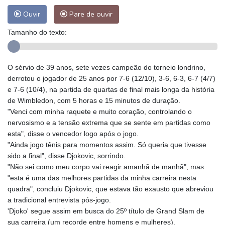
Ouvir
Pare de ouvir
Tamanho do texto:
O sérvio de 39 anos, sete vezes campeão do torneio londrino,
derrotou o jogador de 25 anos por 7-6 (12/10), 3-6, 6-3, 6-7 (4/7)
e 7-6 (10/4), na partida de quartas de final mais longa da história
de Wimbledon, com 5 horas e 15 minutos de duração.
"Venci com minha raquete e muito coração, controlando o
nervosismo e a tensão extrema que se sente em partidas como
esta", disse o vencedor logo após o jogo.
"Ainda jogo tênis para momentos assim. Só queria que tivesse
sido a final", disse Djokovic, sorrindo.
"Não sei como meu corpo vai reagir amanhã de manhã", mas
"esta é uma das melhores partidas da minha carreira nesta
quadra", concluiu Djokovic, que estava tão exausto que abreviou
a tradicional entrevista pós-jogo.
'Djoko' segue assim em busca do 25º título de Grand Slam de
sua carreira (um recorde entre homens e mulheres).