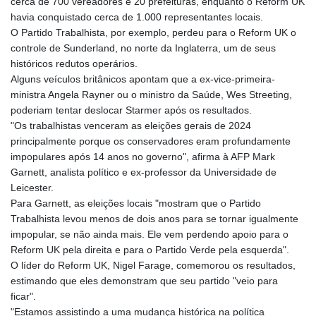
cerca de 700 vereadores e 20 prefeituras, enquanto o Reform UK
havia conquistado cerca de 1.000 representantes locais.
O Partido Trabalhista, por exemplo, perdeu para o Reform UK o
controle de Sunderland, no norte da Inglaterra, um de seus
históricos redutos operários.
Alguns veículos britânicos apontam que a ex-vice-primeira-
ministra Angela Rayner ou o ministro da Saúde, Wes Streeting,
poderiam tentar deslocar Starmer após os resultados.
"Os trabalhistas venceram as eleições gerais de 2024
principalmente porque os conservadores eram profundamente
impopulares após 14 anos no governo", afirma à AFP Mark
Garnett, analista político e ex-professor da Universidade de
Leicester.
Para Garnett, as eleições locais "mostram que o Partido
Trabalhista levou menos de dois anos para se tornar igualmente
impopular, se não ainda mais. Ele vem perdendo apoio para o
Reform UK pela direita e para o Partido Verde pela esquerda".
O líder do Reform UK, Nigel Farage, comemorou os resultados,
estimando que eles demonstram que seu partido "veio para
ficar".
"Estamos assistindo a uma mudança histórica na política