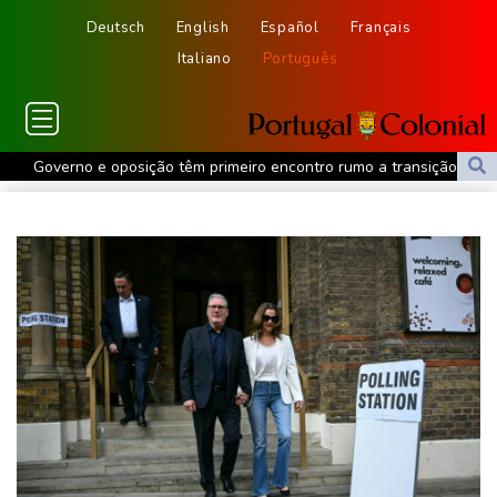
Deutsch
English
Español
Français
Italiano
Português
Governo e oposição têm primeiro encontro rumo a transição
política na Venezuela
Protesto contra projeto de lei termina em confronto na Argentina
Governo e oposição têm primeiro encontro para transição política
na Venezuela
Meta é condenada a pagar US$ 567 milhões para estado dos
EUA por caso envolvendo menores nas redes
Lucro da Petrobras dobra com produção recorde e alta do
petróleo
Governo e oposição iniciam diálogo com vistas a uma transição
política na Venezuela