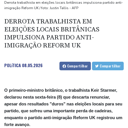
Manifestantes entram em confronto com polícia na Argentina por
Derrota trabalhista em eleições locais britânicas impulsiona partido anti-
imigração Reform UK / foto: Justin Tallis - AFP
projeto de lei em favor da propriedade privada
Trump assina decreto contra 'turismo' da cidadania por
DERROTA TRABALHISTA EM
nascimento
ELEIÇÕES LOCAIS BRITÂNICAS
Kompany confia nos reforços do Bayern para conquistar a
IMPULSIONA PARTIDO ANTI-
Champions
IMIGRAÇÃO REFORM UK
Pegula elimina Rakhimova e vai às oitavas do WTA 1000 de
Toronto
POLíTICA
08.05.2026
Compartilhar
Compartilhar
O primeiro-ministro britânico, o trabalhista Keir Starmer,
declarou nesta sexta-feira (8) que descarta renunciar,
apesar dos resultados "duros" nas eleições locais para seu
partido, que sofreu uma importante perda de cadeiras,
enquanto o partido anti-imigração Reform UK registrou um
forte avanço.