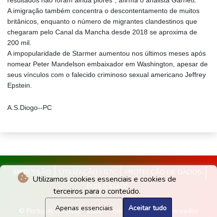
resultados não foram ainda piores", afirma o analista Garnett.
A imigração também concentra o descontentamento de muitos
britânicos, enquanto o número de migrantes clandestinos que
chegaram pelo Canal da Mancha desde 2018 se aproxima de
200 mil.
A impopularidade de Starmer aumentou nos últimos meses após
nomear Peter Mandelson embaixador em Washington, apesar de
seus vínculos com o falecido criminoso sexual americano Jeffrey
Epstein.
A.S.Diogo--PC
IMPRESSÃO
UTILIZAÇÃO / GTC
PROTECÇÃO DE DADOS
Utilizamos cookies essenciais e cookies de
PUBLICIDADE
terceiros para o conteúdo.
Apenas essenciais
Aceitar tudo
© Portugal Colonial - 2026 - Todos os direitos reservados