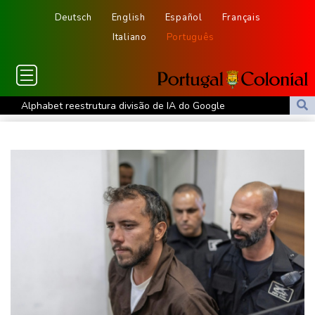
Deutsch
English
Español
Français
Italiano
Português
Alphabet reestrutura divisão de IA do Google
Ceuta alerta que situação dos menores migrantes é
'insustentável'
Alemanha alerta para ‘nova ameaça’ após incidente em
aeroporto-chave para envios à Ucrânia
Mohamed Salah é recebido por multidão na Turquia e veste
camisa do Trabzonspor
Fifa tenta superar crise com pedidos de desculpas e 'apoio total'
a Infantino
Copom volta a reduzir Selic, a 14%, para conter a inflação
Favorito, Zverev perde em sua estreia contra Griekspoor no