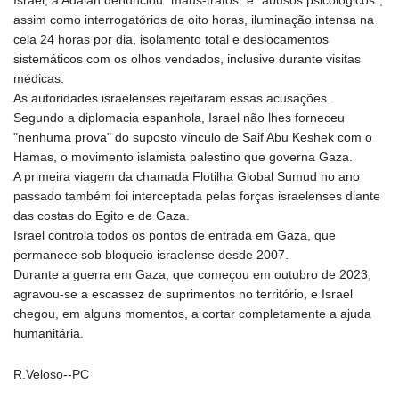
Israel, a Adalah denunciou "maus-tratos" e "abusos psicológicos",
assim como interrogatórios de oito horas, iluminação intensa na
cela 24 horas por dia, isolamento total e deslocamentos
sistemáticos com os olhos vendados, inclusive durante visitas
médicas.
As autoridades israelenses rejeitaram essas acusações.
Segundo a diplomacia espanhola, Israel não lhes forneceu
"nenhuma prova" do suposto vínculo de Saif Abu Keshek com o
Hamas, o movimento islamista palestino que governa Gaza.
A primeira viagem da chamada Flotilha Global Sumud no ano
passado também foi interceptada pelas forças israelenses diante
das costas do Egito e de Gaza.
Israel controla todos os pontos de entrada em Gaza, que
permanece sob bloqueio israelense desde 2007.
Durante a guerra em Gaza, que começou em outubro de 2023,
agravou-se a escassez de suprimentos no território, e Israel
chegou, em alguns momentos, a cortar completamente a ajuda
humanitária.
R.Veloso--PC