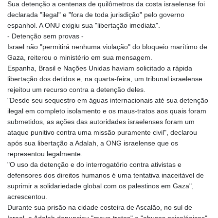
Sua detenção a centenas de quilômetros da costa israelense foi
declarada "ilegal" e "fora de toda jurisdição" pelo governo
espanhol. A ONU exigiu sua "libertação imediata".
- Detenção sem provas -
Israel não "permitirá nenhuma violação" do bloqueio marítimo de
Gaza, reiterou o ministério em sua mensagem.
Espanha, Brasil e Nações Unidas haviam solicitado a rápida
libertação dos detidos e, na quarta-feira, um tribunal israelense
rejeitou um recurso contra a detenção deles.
"Desde seu sequestro em águas internacionais até sua detenção
ilegal em completo isolamento e os maus-tratos aos quais foram
submetidos, as ações das autoridades israelenses foram um
ataque punitivo contra uma missão puramente civil", declarou
após sua libertação a Adalah, a ONG israelense que os
representou legalmente.
"O uso da detenção e do interrogatório contra ativistas e
defensores dos direitos humanos é uma tentativa inaceitável de
suprimir a solidariedade global com os palestinos em Gaza",
acrescentou.
Durante sua prisão na cidade costeira de Ascalão, no sul de