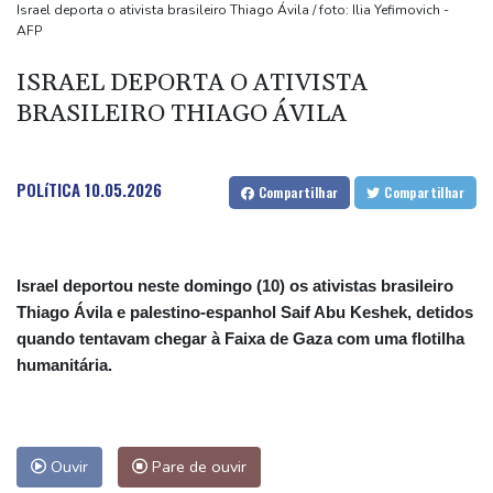
Masters 1000 de Montreal
Israel deporta o ativista brasileiro Thiago Ávila / foto: Ilia Yefimovich -
AFP
Filhote de hipopótamo da colônia de Escobar morre após ser
resgatado na Colômbia
ISRAEL DEPORTA O ATIVISTA
Parte de um foguete da SpaceX colidiu com a Lua, segundo
BRASILEIRO THIAGO ÁVILA
cientistas
Chega ao fim erupção do Vulcão de Fogo na Guatemala, após
POLíTICA
10.05.2026
Compartilhar
Compartilhar
evacuação em massa
Israel deportou neste domingo (10) os ativistas brasileiro
Thiago Ávila e palestino-espanhol Saif Abu Keshek, detidos
quando tentavam chegar à Faixa de Gaza com uma flotilha
humanitária.
Ouvir
Pare de ouvir