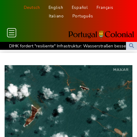
Deutsch
English
Español
Français
Italiano
Português
DIHK fordert "resiliente" Infrastruktur: Wasserstraßen besser an
Niedrigwasser anpassen
Zverev hadert nach Aus: "Schlechtestes Spiel der Saison"
Vier deutsche, neun neue: Teammanager-Rekorde in England
Trump-Hubschrauber über Washington womöglich
Passagierflugzeug zu nahe gekommen
Niedrigwasser: Industrie- und Schifffahrtsverbände fordern
konkrete Schritte
Extremes Niedrigwasser: Verkehrsminister Bilger lädt zu
Spitzentreffen in Bonn
Bundesgerichtshof urteilt über Mann wegen Kriegsverbrechen in