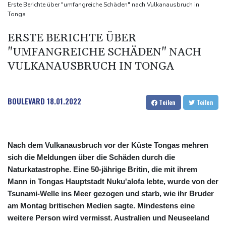
syrischem Bürgerkrieg
Erste Berichte über "umfangreiche Schäden" nach Vulkanausbruch in
Tonga
Urteil in Prozess um tödlichen Autoanschlag auf Verdi-
Demonstration in München
ERSTE BERICHTE ÜBER
Vorwurf der Preisabsprache: Drei US-Produzenten müssen 53
"UMFANGREICHE SCHÄDEN" NACH
Millionen Eier spenden
VULKANAUSBRUCH IN TONGA
Investoren-Affäre: Fifa-Spitze stellt sich "uneingeschränkt" hinter
Infantino
BOULEVARD
18.01.2022
Teilen
Teilen
Nach dem Vulkanausbruch vor der Küste Tongas mehren
sich die Meldungen über die Schäden durch die
Naturkatastrophe. Eine 50-jährige Britin, die mit ihrem
Mann in Tongas Hauptstadt Nuku'alofa lebte, wurde von der
Tsunami-Welle ins Meer gezogen und starb, wie ihr Bruder
am Montag britischen Medien sagte. Mindestens eine
weitere Person wird vermisst. Australien und Neuseeland