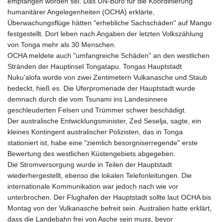
empfangen worden sei. Das UN-Büro für die Koordinierung
humanitärer Angelegenheiten (OCHA) erklärte,
Überwachungsflüge hätten "erhebliche Sachschäden" auf Mango
festgestellt. Dort leben nach Angaben der letzten Volkszählung
von Tonga mehr als 30 Menschen.
OCHA meldete auch "umfangreiche Schäden" an den westlichen
Stränden der Hauptinsel Tongatapu. Tongas Hauptstadt
Nuku'alofa wurde von zwei Zentimetern Vulkanasche und Staub
bedeckt, hieß es. Die Uferpromenade der Hauptstadt wurde
demnach durch die vom Tsunami ins Landesinnere
geschleuderten Felsen und Trümmer schwer beschädigt.
Der australische Entwicklungsminister, Zed Seselja, sagte, ein
kleines Kontingent australischer Polizisten, das in Tonga
stationiert ist, habe eine "ziemlich besorgniserregende" erste
Bewertung des westlichen Küstengebiets abgegeben.
Die Stromversorgung wurde in Teilen der Hauptstadt
wiederhergestellt, ebenso die lokalen Telefonleitungen. Die
internationale Kommunikation war jedoch nach wie vor
unterbrochen. Der Flughafen der Hauptstadt sollte laut OCHA bis
Montag von der Vulkanasche befreit sein. Australien hatte erklärt,
dass die Landebahn frei von Asche sein muss, bevor