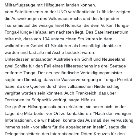
Militärflugzeuge mit Hilfsgütern landen können.
Vom Satellitenzentrum der UNO veröffentlichte Luftbilder zeigten
die Auswirkungen des Vulkanausbruchs und des folgenden
Tsunamis auf die winzige Insel Nomuka, die dem Vulkan Hunga-
Tonga-Hunga-Ha'apai am nächsten liegt. Das Satellitenzentrum
teilte mit, dass von 104 untersuchten Strukturen in dem
wolkenfreien Gebiet 41 Strukturen als beschädigt identifiziert
wurden und fast alle mit Asche bedeckt waren.
Unterdessen entsandten Australien ein Schiff und Neuseeland
zwei Schiffe für den Fall eines Hilfeersuchens ins drei Seetage
entfernte Tonga. Der neuseeländische Verteidigungsminister
sagte am Dienstag, dass die Wasserversorgung in Tonga Priorität
habe, da die Quellen durch den vulkanischen Niederschlag
vergiftet worden sein könnten. Auch Frankreich, das über
Territorien im Südpazifik verfügt, sagte Hilfe zu.
Die großen Hilfsorganisationen erklärten, sie seien nicht in der
Lage, die Mitarbeiter vor Ort zu kontaktieren. "Nach den wenigen
Informationen, die wir haben, könnte das Ausmaß der Verwüstung
immens sein - vor allem für die abgelegenen Inseln", sagte die
Delegationsleiterin des Internationalen Roten Kreuzes für den