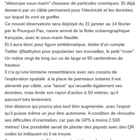
"télescope sous-marin" chasseur de particules cosmiques. Et déjà
desservi par un câble permanent pour l'électricité et les données,
sur lequel ils vont se greffer.
Ce nouvel observatoire sera déployé du 31 janvier au 14 février
par le Pourquoi Pas, navire amiral de la flotte océanographique
française, avec le sous-marin Nautile.
Et il aura donc pour figure emblématique, dotée d'un compte
Twitter @bathybot pour populariser ses trouvailles, le petit "rover".
Un mètre vingt de long sur un de large et 90 centimètres de
hauteur.
Il n'a qu'une lointaine ressemblance avec ses cousins de
l'exploration spatiale: à la place de panneaux solaires il est
alimenté par câble, une "laisse" qui recueille également ses
données, mais limite son rayon d'action à 50 mètres, qu'il
parcourt très lentement.
Une distance qui pourra plus tard être augmentée, avec l'espoir
qu'il puisse même un jour être autonome. A condition de résoudre
ses difficultés d'orientation, car pas de GPS à moins 2.500
mètres! Une possibilité serait de planter des piquets avec des QR
codes lui indiquant où il se trouve.