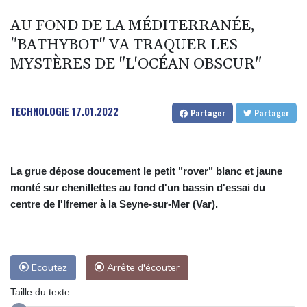
un mois sans JT
AU FOND DE LA MÉDITERRANÉE,
Début des vendanges en Bourgogne, un nouveau record de
"BATHYBOT" VA TRAQUER LES
précocité
MYSTÈRES DE "L'OCÉAN OBSCUR"
Plages désertes et "odeur insupportable": le Mexique lutte
contre les sargasses
Pour les Afro-Américains de Memphis, voter pour exister dans un
TECHNOLOGIE
17.01.2022
Partager
Partager
Etat à la carte électorale redessinée
Arrêter la guerre en Ukraine ? Le parti russe d'opposition Iabloko
y croit
La grue dépose doucement le petit "rover" blanc et jaune
monté sur chenillettes au fond d'un bassin d'essai du
centre de l'Ifremer à la Seyne-sur-Mer (Var).
Ecoutez
Arrête d'écouter
Taille du texte: