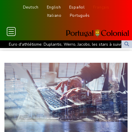
Deutsch
English
Español
Français
Italiano
Português
Euro d'athlétisme: Duplantis, Werro, Jacobs, les stars à suivre à
Birmingham
Violences sexuelles sur mineurs: un courrier de Darmanin pointe
les défaillances des enquêtes
Le Sénat américain approuve la nomination de Todd Blanche
comme ministre de la Justice
Zelensky en Serbie pour sa première visite chez cet allié de
Moscou
Vin: une étude sur sept siècles montre les ravages du
dérèglement climatique
En Hongrie, l'attente et le doute dans l'audiovisuel public après