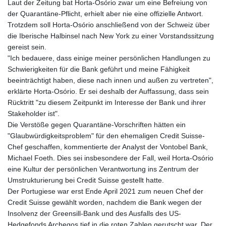
Laut der Zeitung bat Horta-Osório zwar um eine Befreiung von
der Quarantäne-Pflicht, erhielt aber nie eine offizielle Antwort.
Trotzdem soll Horta-Osório anschließend von der Schweiz über
die Iberische Halbinsel nach New York zu einer Vorstandssitzung
gereist sein.
"Ich bedauere, dass einige meiner persönlichen Handlungen zu
Schwierigkeiten für die Bank geführt und meine Fähigkeit
beeinträchtigt haben, diese nach innen und außen zu vertreten",
erklärte Horta-Osório. Er sei deshalb der Auffassung, dass sein
Rücktritt "zu diesem Zeitpunkt im Interesse der Bank und ihrer
Stakeholder ist".
Die Verstöße gegen Quarantäne-Vorschriften hätten ein
"Glaubwürdigkeitsproblem" für den ehemaligen Credit Suisse-
Chef geschaffen, kommentierte der Analyst der Vontobel Bank,
Michael Foeth. Dies sei insbesondere der Fall, weil Horta-Osório
eine Kultur der persönlichen Verantwortung ins Zentrum der
Umstrukturierung bei Credit Suisse gestellt hatte.
Der Portugiese war erst Ende April 2021 zum neuen Chef der
Credit Suisse gewählt worden, nachdem die Bank wegen der
Insolvenz der Greensill-Bank und des Ausfalls des US-
Hedgefonds Archegos tief in die roten Zahlen gerutscht war. Der