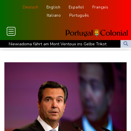
Deutsch
English
Español
Français
Italiano
Português
Niewiadoma fährt am Mont Ventoux ins Gelbe Trikot
Trumps umstrittener Justizminister Blanche kurz vor der
Bestätigung im Senat
Peru und Mexiko nehmen diplomatische Beziehungen wieder auf
"Steile Lernkurve": Kretschmann lobt Amtsführung von Merz
US-Unternehmen bauen im Juli Arbeitsplätze ab
Saudi-Arabien, Türkei und Pakistan schließen inmitten von Iran-
Krieg Verteidigungsabkommen
Polizei entdeckt Cannabisplantage mit mehr als 900 Pflanzen in
Kerpen - Festnahme
Xiaomi Skynomad: N70 und N90 erhöhen den Druck auf Europas