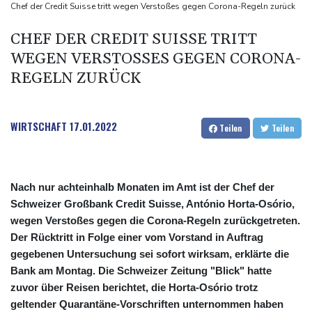
SUV-Markt
Chef der Credit Suisse tritt wegen Verstoßes gegen Corona-Regeln zurück
Sicherheitskreise vermuten russische Kampagne hinter
CHEF DER CREDIT SUISSE TRITT
Falschvideo zu Merz-Rücktritt
WEGEN VERSTOSSES GEGEN CORONA-R
Papst Leo XIV. will bei Frankreich-Besuch Missbrauchsopfer
EGELN ZURÜCK
treffen
WIRTSCHAFT
17.01.2022
Teilen
Teilen
Nach nur achteinhalb Monaten im Amt ist der Chef der
Schweizer Großbank Credit Suisse, António Horta-Osório,
wegen Verstoßes gegen die Corona-Regeln zurückgetreten.
Der Rücktritt in Folge einer vom Vorstand in Auftrag
gegebenen Untersuchung sei sofort wirksam, erklärte die
Bank am Montag. Die Schweizer Zeitung "Blick" hatte
zuvor über Reisen berichtet, die Horta-Osório trotz
geltender Quarantäne-Vorschriften unternommen haben