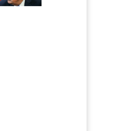
im Streit um US-
Staatsbürgerschaft