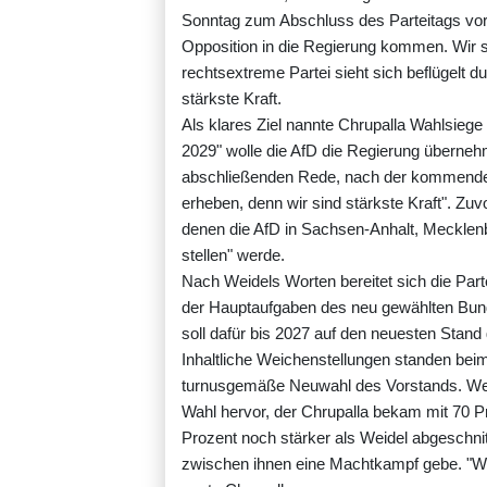
Sonntag zum Abschluss des Parteitags vor 
Opposition in die Regierung kommen. Wir sin
rechtsextreme Partei sieht sich beflügelt 
stärkste Kraft.
Als klares Ziel nannte Chrupalla Wahlsie
2029" wolle die AfD die Regierung übernehm
abschließenden Rede, nach der kommende
erheben, denn wir sind stärkste Kraft". Zuv
denen die AfD in Sachsen-Anhalt, Mecklen
stellen" werde.
Nach Weidels Worten bereitet sich die Par
der Hauptaufgaben des neu gewählten Bu
soll dafür bis 2027 auf den neuesten Stand
Inhaltliche Weichenstellungen standen beim 
turnusgemäße Neuwahl des Vorstands. Weid
Wahl hervor, der Chrupalla bekam mit 70 Pr
Prozent noch stärker als Weidel abgeschni
zwischen ihnen eine Machtkampf gebe. "Wir 