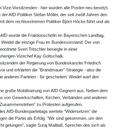
Vize-Vorsitzenden - hier wurden alle Posten neu besetzt.
 der AfD-Politiker Stefan Möller, der seit zwölf Jahren den
t dem rechtsextremen Politiker Björn Höcke führt und als
AfD wurde die Fraktionschefin im Bayerischen Landtag,
en Weidel die einzige Frau im Bundesvorstand. Der von
dnete Sven Tritschler besiegte in einer
herigen Vizechef Kay Gottschalk.
orsitzenden der Regierung von Bundeskanzler Friedrich
r und erklärten die "Brandmauer"-Strategie - also die
 anderen Parteien - für gescheitert. Weidel warf den
 eine große Mobilisierung von AfD-Gegnern aus. Neben dem
das von Gewerkschaften, Kirchen, Verbänden und anderen
s "Zusammenstehen" zu Protesten aufgerufen.
des AfD-Bundesparteitags wertete "Widersetzen" die
gen die Partei als Erfolg. "Wir sind gekommen, um den
ht gelungen", sagte Suraj Mailitafi, Sprecher des sich als