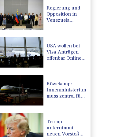
Regierung und
Opposition in
Venezuela
beginnen
offiziellen Dialog
- ohne Machado
USA wollen bei
Visa-Anträgen
offenbar Online-
Aktivitäten noch
stärker
überprüfen
Röwekamp:
Innenministerium
muss zentral für
Drohnenabwehr
zuständig sein
Trump
unternimmt
neuen Vorstoß