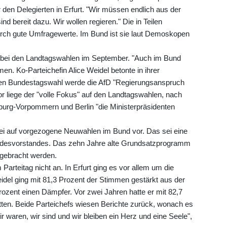
den Delegierten in Erfurt. "Wir müssen endlich aus der
d bereit dazu. Wir wollen regieren." Die in Teilen
durch gute Umfragewerte. Im Bund ist sie laut Demoskopen
ge bei den Landtagswahlen im September. "Auch im Bund
en. Ko-Parteichefin Alice Weidel betonte in ihrer
n Bundestagswahl werde die AfD "Regierungsanspruch
or liege der "volle Fokus" auf den Landtagswahlen, nach
burg-Vorpommern und Berlin "die Ministerpräsidenten
tei auf vorgezogene Neuwahlen im Bund vor. Das sei eine
ndesvorstandes. Das zehn Jahre alte Grundsatzprogramm
 gebracht werden.
Parteitag nicht an. In Erfurt ging es vor allem um die
el ging mit 81,3 Prozent der Stimmen gestärkt aus der
ozent einen Dämpfer. Vor zwei Jahren hatte er mit 82,7
tten. Beide Parteichefs wiesen Berichte zurück, wonach es
waren, wir sind und wir bleiben ein Herz und eine Seele",