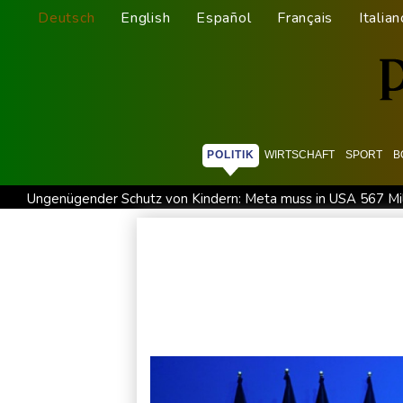
Deutsch
English
Español
Français
Italian
POLITIK
WIRTSCHAFT
SPORT
B
Ungenügender Schutz von Kindern: Meta muss in USA 567 Mil
USA wollen bei Visa-Anträgen offenbar Online-Aktivitäten no
Trump unternimmt neuen Vorstoß im Streit um US-Staatsbürg
58 Soldaten im Jemen bei Huthi-Angriffen getötet - Regieru
Jemen: 38 Soldaten bei Huthi-Angriffen getötet - Regierung 