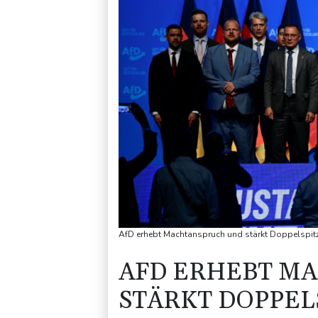
AfD erhebt Machtanspruch und stärkt Doppelspitz
AFD ERHEBT M
STÄRKT DOPPELS