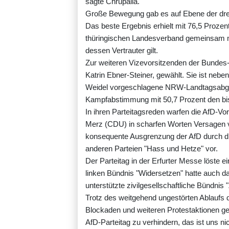
sagte Chrupalla.
Große Bewegung gab es auf Ebene der drei 
Das beste Ergebnis erhielt mit 76,5 Prozent
thüringischen Landesverband gemeinsam mi
dessen Vertrauter gilt.
Zur weiteren Vizevorsitzenden der Bundes-
Katrin Ebner-Steiner, gewählt. Sie ist neb
Weidel vorgeschlagene NRW-Landtagsabgeor
Kampfabstimmung mit 50,7 Prozent den bis
In ihren Parteitagsreden warfen die AfD-V
Merz (CDU) in scharfen Worten Versagen vo
konsequente Ausgrenzung der AfD durch die
anderen Parteien "Hass und Hetze" vor.
Der Parteitag in der Erfurter Messe löste
linken Bündnis "Widersetzen" hatte auch 
unterstützte zivilgesellschaftliche Bündni
Trotz des weitgehend ungestörten Ablaufs 
Blockaden und weiteren Protestaktionen ge
AfD-Parteitag zu verhindern, das ist uns nic