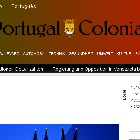
o
Português
OULEVARD
AUTOMOBIL
TECHNIK
GESUNDHEIT
UMWELT
KULTUR
B
lionen Dollar zahlen
Regierung und Opposition in Venezuela b
ch stärker überprüfen
Röwekamp: Innenministerium muss zentr
erschaft
Erdogan reist zu Dreier-Gipfel mit Pakistan nach Sau
EUR/
Börse
Euro
ng kündigt Vergeltung an
UEFA hält an FIFA-Boykott fest - CAF
MDA
kündigt Vergeltung an
Mindestens zwei Tote bei Bombenexplo
SDA
DAX
TecD
Gold