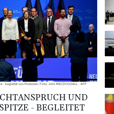
e - begleitet von Protesten / Foto: John MACDOUGALL - AFP
ACHTANSPRUCH UND
PITZE - BEGLEITET