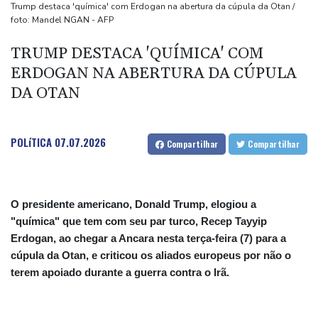
(imprensa)
Trump destaca 'química' com Erdogan na abertura da cúpula da Otan /
foto: Mandel NGAN - AFP
Espanha inicia controle na fronteira com Itália após crise
migratória
TRUMP DESTACA 'QUÍMICA' COM
Após renovar com Real Madrid, Vini joga com braçadeira de
ERDOGAN NA ABERTURA DA CÚPULA
capitão na vitória sobre o Ferencvaros
DA OTAN
Simeone reafirma que decisão sobre Julián Álvarez já foi tomada
POLíTICA
07.07.2026
Compartilhar
Compartilhar
O presidente americano, Donald Trump, elogiou a
"química" que tem com seu par turco, Recep Tayyip
Erdogan, ao chegar a Ancara nesta terça-feira (7) para a
cúpula da Otan, e criticou os aliados europeus por não o
terem apoiado durante a guerra contra o Irã.