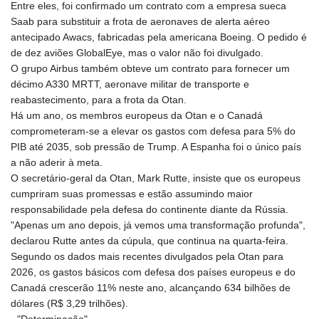
Entre eles, foi confirmado um contrato com a empresa sueca
Saab para substituir a frota de aeronaves de alerta aéreo
antecipado Awacs, fabricadas pela americana Boeing. O pedido é
de dez aviões GlobalEye, mas o valor não foi divulgado.
O grupo Airbus também obteve um contrato para fornecer um
décimo A330 MRTT, aeronave militar de transporte e
reabastecimento, para a frota da Otan.
Há um ano, os membros europeus da Otan e o Canadá
comprometeram-se a elevar os gastos com defesa para 5% do
PIB até 2035, sob pressão de Trump. A Espanha foi o único país
a não aderir à meta.
O secretário-geral da Otan, Mark Rutte, insiste que os europeus
cumpriram suas promessas e estão assumindo maior
responsabilidade pela defesa do continente diante da Rússia.
"Apenas um ano depois, já vemos uma transformação profunda",
declarou Rutte antes da cúpula, que continua na quarta-feira.
Segundo os dados mais recentes divulgados pela Otan para
2026, os gastos básicos com defesa dos países europeus e do
Canadá crescerão 11% neste ano, alcançando 634 bilhões de
dólares (R$ 3,29 trilhões).