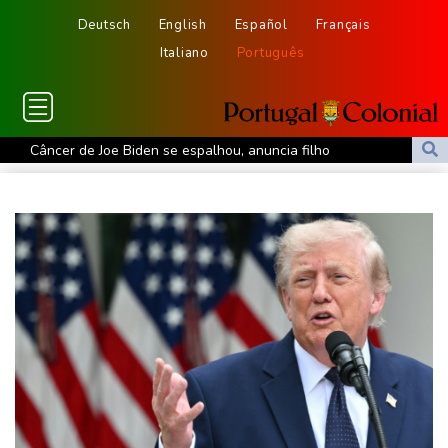
Deutsch
English
Español
Français
Italiano
Português
Câncer de Joe Biden se espalhou, anuncia filho
MP do Equador acusa sete supostos idealizadores do
assassinato de Villavicencio
Fifa contra-ataca e denuncia 'um esforço orquestrado para minar
seu presidente'
Turistas da Colômbia morrem em acidente de helicóptero no Rio
de Janeiro
Atentados marcam primeiro dia do novo governo na Colômbia
Swiatek vence Kostyuk de virada e avança às quartas de final
WTA 1000 de Toronto
Turistas da Colômbia morrem em acidente de helicóptero no Rio