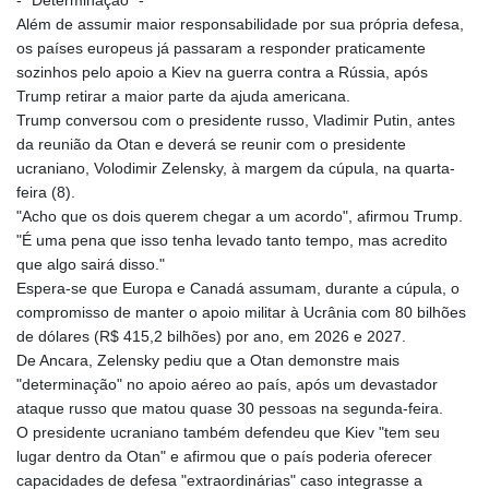
- "Determinação" -
Além de assumir maior responsabilidade por sua própria defesa,
os países europeus já passaram a responder praticamente
sozinhos pelo apoio a Kiev na guerra contra a Rússia, após
Trump retirar a maior parte da ajuda americana.
Trump conversou com o presidente russo, Vladimir Putin, antes
da reunião da Otan e deverá se reunir com o presidente
ucraniano, Volodimir Zelensky, à margem da cúpula, na quarta-
feira (8).
"Acho que os dois querem chegar a um acordo", afirmou Trump.
"É uma pena que isso tenha levado tanto tempo, mas acredito
que algo sairá disso."
Espera-se que Europa e Canadá assumam, durante a cúpula, o
compromisso de manter o apoio militar à Ucrânia com 80 bilhões
de dólares (R$ 415,2 bilhões) por ano, em 2026 e 2027.
De Ancara, Zelensky pediu que a Otan demonstre mais
"determinação" no apoio aéreo ao país, após um devastador
ataque russo que matou quase 30 pessoas na segunda-feira.
O presidente ucraniano também defendeu que Kiev "tem seu
lugar dentro da Otan" e afirmou que o país poderia oferecer
capacidades de defesa "extraordinárias" caso integrasse a