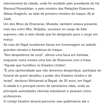
internacional da cidade, onde foi recebido pelo presidente do Irã,
Masoud Pezeshkian, e pelo ministro das Relações Exteriores,
Abbas Araghchi, ao lado do primeiro-ministro do Iraque, Ali al
Zaidi.
Um dos filhos de Khamenei, Mustafa, também estava presente,
mas seu outro filho, Mojtaba, sucessor no cargo de líder
supremo, não é visto desde que foi designado para o cargo em
março.
As ruas de Najaf receberam faixas em homenagem ao aiatolá,
grandes retratos e bandeiras do Iraque.
"Nos despedimos de você", afirma uma faixa em Kerbala,
enquanto outra mostra uma foto de Khamenei com a frase:
"Aquele que humilhou os Estados Unidos".
"É uma oportunidade que não devemos desperdiçar, participar do
funeral de quem desafiou o poder dos Estados Unidos e de
Israel", declarou Mohamed al Bayati, de 30 anos, em Najaf.
A cidade é o principal centro de seminários xiitas, onde as
principais autoridades clericais estudaram e atuaram como
professores.
O cortejo fúnebre deverá percorrer seis quilômetros até o