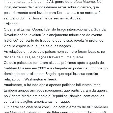
imponente santuário do imã Ali, genro do profeta Maomé. No
local, dezenas de clérigos devem rezar sobre o caixão, que
posteriormente será levado para Kerbala, mais ao norte, até o
santuário do imã Hussein e de seu irmão Abbas.
- Aliados -
O general Esmail Qaani, líder do braço internacional da Guarda
Revolucionária, exaltou "o planejamento minucioso do evento
histórico" por parte do Iraque, o que, disse, revela "o profundo
vínculo espiritual que une as duas nações".
As relações entre os dois países nem sempre foram boas e, na
década de 1980, as nações travaram uma guerra.
Os dois países se tornaram aliados próximos após a queda de
Saddam Hussein em 2003 e a chegada ao poder de um governo
dominado pelos xiitas em Bagdá, que equilibra sua estreita
relação com Washington e Teerã.
Atualmente, o Irã não apoia apenas políticos influentes, mas
também grupos armados iraquianos, que participaram da guerra
no Oriente Médio em apoio à República Islâmica, com ataques
contra instalações americanas no Iraque.
O funeral nacional será concluído com o enterro de Ali Khamenei
em Mashhad, cidade natal do líder supremo, no nordeste do Irã.