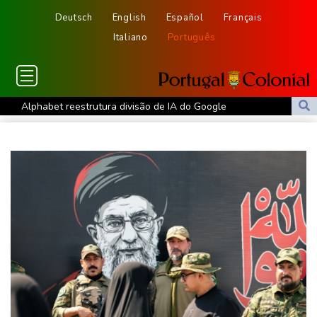
Deutsch
English
Español
Français
Italiano
Português
Alphabet reestrutura divisão de IA do Google
Ceuta alerta que situação dos menores migrantes é
'insustentável'
Alemanha alerta para ‘nova ameaça’ após incidente em
aeroporto-chave para envios à Ucrânia
Mohamed Salah é recebido por multidão na Turquia e veste
camisa do Trabzonspor
Fifa tenta superar crise com pedidos de desculpas e 'apoio total'
a Infantino
Copom volta a reduzir Selic, a 14%, para conter a inflação
Favorito, Zverev perde em sua estreia contra Griekspoor no