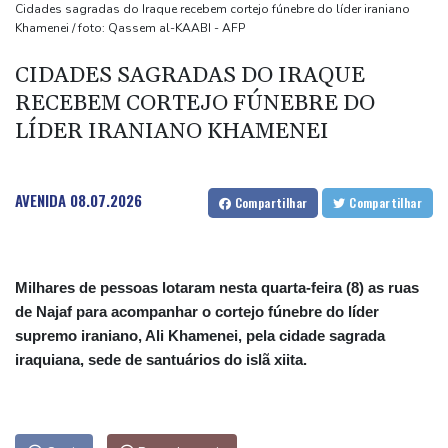
Masters 1000 de Montreal
Cidades sagradas do Iraque recebem cortejo fúnebre do líder iraniano
Khamenei / foto: Qassem al-KAABI - AFP
Filhote de hipopótamo da colônia de Escobar morre após ser
resgatado na Colômbia
CIDADES SAGRADAS DO IRAQUE
Parte de um foguete da SpaceX colidiu com a Lua, segundo
RECEBEM CORTEJO FÚNEBRE DO
cientistas
LÍDER IRANIANO KHAMENEI
Chega ao fim erupção do Vulcão de Fogo na Guatemala, após
evacuação em massa
AVENIDA
08.07.2026
Compartilhar
Compartilhar
Milhares de pessoas lotaram nesta quarta-feira (8) as ruas
de Najaf para acompanhar o cortejo fúnebre do líder
supremo iraniano, Ali Khamenei, pela cidade sagrada
iraquiana, sede de santuários do islã xiita.